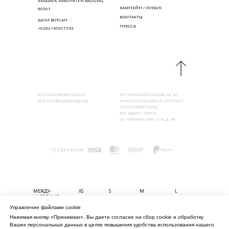
ANGGREK, KABUPATEN BADUNG,
КАМПЕЙН / ЛУКБУК
80361
КОНТАКТЫ
БАЛИ ВОТСАП
ПРЕССА
+6282145091543
© 2024 KOROBEYNIKOV
ИП КОРОБЕЙНИКОВА М. М.
ВСЕ ПРАВА ЗАЩИЩЕНЫ
ИНН 550768348003, ОГРНИП
323554300076020,
ЮР. АДРЕС: ОМСК,
ул. ЛЮБИНСКАЯ 12-Я, Д. 46
МЕЖДУ-
XS
S
M
L
НАРОДНЫЕ
Управление файлами cookie
БЮСТ (СМ)
80-85
85-90
90-95
95-100
Нажимая кнопку «Принимаю», Вы даете согласие на сбор cookie и обработку
ТАЛИЯ (СМ)
56-61
61-67
67-74
74-80
Ваших персональных данных в целях повышения удобства использования нашего