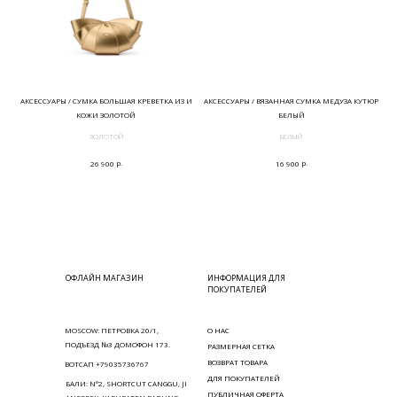
АКСЕССУАРЫ / СУМКА БОЛЬШАЯ КРЕВЕТКА ИЗ И
АКСЕССУАРЫ / ВЯЗАННАЯ СУМКА МЕДУЗА КУТЮР
КОЖИ ЗОЛОТОЙ
БЕЛЫЙ
ЗОЛОТОЙ
БЕЛЫЙ
р.
р.
26 900
16 900
ОФЛАЙН МАГАЗИН
ИНФОРМАЦИЯ ДЛЯ
ПОКУПАТЕЛЕЙ
MOSCOW: ПЕТРОВКА 20/1,
О НАС
ПОДЪЕЗД №3 ДОМОФОН 173.
РАЗМЕРНАЯ СЕТКА
ВОЗВРАТ ТОВАРА
ВОТСАП +79035736767
ДЛЯ ПОКУПАТЕЛЕЙ
БАЛИ: N°2, SHORTCUT CANGGU, JI
ПУБЛИЧНАЯ ОФЕРТА