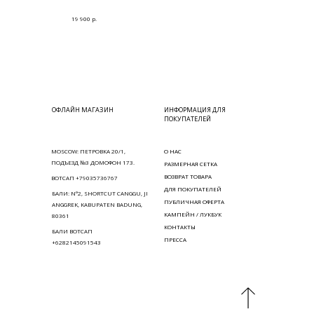
р.
19 900
ОФЛАЙН МАГАЗИН
ИНФОРМАЦИЯ ДЛЯ
ПОКУПАТЕЛЕЙ
MOSCOW: ПЕТРОВКА 20/1,
О НАС
ПОДЪЕЗД №3 ДОМОФОН 173.
РАЗМЕРНАЯ СЕТКА
ВОЗВРАТ ТОВАРА
ВОТСАП +79035736767
ДЛЯ ПОКУПАТЕЛЕЙ
БАЛИ: N°2, SHORTCUT CANGGU, JI
ПУБЛИЧНАЯ ОФЕРТА
ANGGREK, KABUPATEN BADUNG,
КАМПЕЙН / ЛУКБУК
80361
КОНТАКТЫ
БАЛИ ВОТСАП
ПРЕССА
+6282145091543