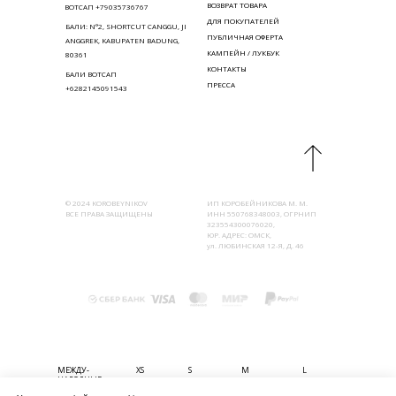
ВОЗВРАТ ТОВАРА
ВОТСАП +79035736767
ДЛЯ ПОКУПАТЕЛЕЙ
БАЛИ: N°2, SHORTCUT CANGGU, JI
ПУБЛИЧНАЯ ОФЕРТА
ANGGREK, KABUPATEN BADUNG,
КАМПЕЙН / ЛУКБУК
80361
КОНТАКТЫ
БАЛИ ВОТСАП
ПРЕССА
+6282145091543
© 2024 KOROBEYNIKOV
ИП КОРОБЕЙНИКОВА М. М.
ВСЕ ПРАВА ЗАЩИЩЕНЫ
ИНН 550768348003, ОГРНИП
323554300076020,
ЮР. АДРЕС: ОМСК,
ул. ЛЮБИНСКАЯ 12-Я, Д. 46
МЕЖДУ-
XS
S
M
L
НАРОДНЫЕ