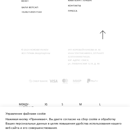
КАМПЕЙН / ЛУКБУК
80361
КОНТАКТЫ
БАЛИ ВОТСАП
ПРЕССА
+6282145091543
© 2024 KOROBEYNIKOV
ИП КОРОБЕЙНИКОВА М. М.
ВСЕ ПРАВА ЗАЩИЩЕНЫ
ИНН 550768348003, ОГРНИП
323554300076020,
ЮР. АДРЕС: ОМСК,
ул. ЛЮБИНСКАЯ 12-Я, Д. 46
МЕЖДУ-
XS
S
M
L
НАРОДНЫЕ
Управление файлами cookie
БЮСТ (СМ)
80-85
85-90
90-95
95-100
Нажимая кнопку «Принимаю», Вы даете согласие на сбор cookie и обработку
ТАЛИЯ (СМ)
56-61
61-67
67-74
74-80
Ваших персональных данных в целях повышения удобства использования нашего
БЁДРА (СМ)
82-90
90-98
98-106
106-114
веб-сайта и его совершенствования.