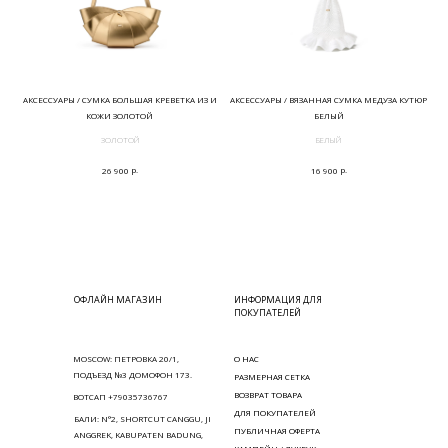
АКСЕССУАРЫ / СУМКА БОЛЬШАЯ КРЕВЕТКА ИЗ И
АКСЕССУАРЫ / ВЯЗАННАЯ СУМКА МЕДУЗА КУТЮР
КОЖИ ЗОЛОТОЙ
БЕЛЫЙ
ЗОЛОТОЙ
БЕЛЫЙ
р.
р.
26 900
16 900
ОФЛАЙН МАГАЗИН
ИНФОРМАЦИЯ ДЛЯ
ПОКУПАТЕЛЕЙ
MOSCOW: ПЕТРОВКА 20/1,
О НАС
ПОДЪЕЗД №3 ДОМОФОН 173.
РАЗМЕРНАЯ СЕТКА
ВОЗВРАТ ТОВАРА
ВОТСАП +79035736767
ДЛЯ ПОКУПАТЕЛЕЙ
БАЛИ: N°2, SHORTCUT CANGGU, JI
ПУБЛИЧНАЯ ОФЕРТА
ANGGREK, KABUPATEN BADUNG,