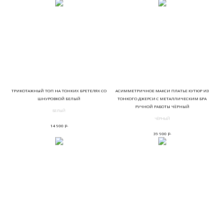
ТРИКОТАЖНЫЙ ТОП НА ТОНКИХ БРЕТЕЛЯХ СО
АСИММЕТРИЧНОЕ МАКСИ ПЛАТЬЕ КУТЮР ИЗ
ШНУРОВКОЙ БЕЛЫЙ
ТОНКОГО ДЖЕРСИ С МЕТАЛЛИЧЕСКИМ БРА
РУЧНОЙ РАБОТЫ ЧЁРНЫЙ
БЕЛЫЙ
ЧЁРНЫЙ
р.
14 900
р.
39 900