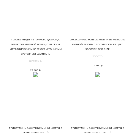
ПЛАТЬЕ МИДИ ИЗ ТОНКОГО ДЖЕРСИ, С
АКСЕССУАРЫ / КОЛЬЦО УЛИТКА ИЗ МЕТАЛЛА
ЭФФЕКТОМ «ВТОРОЙ КОЖИ», С МЯГКИМ
РУЧНОЙ РАБОТЫ С ЛОГОТИПОМ KR ЦВЕТ
МЕТАЛЛИЧЕСКИМ БЛЕСКОМ И ТОНКИМИ
ЗОЛОТОЙ ONE SIZE
БРЕТЕЛЯМИ ШАМПАНЬ
ЗОЛОТО
ШАМПАНЬ
р.
14 900
р.
22 900
ТРИКОТАЖНЫЕ АЖУРНЫЕ МИНИ ШОРТЫ В
ТРИКОТАЖНЫЕ АЖУРНЫЕ МИНИ ШОРТЫ В
РЕТРО СТИЛЕ БЕЛЫЙ
РЕТРО СТИЛЕ ЧЕРНЫЙ