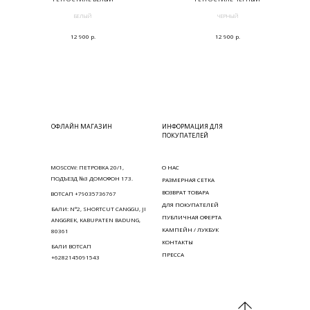
БЕЛЫЙ
ЧЕРНЫЙ
р.
р.
12 900
12 900
ОФЛАЙН МАГАЗИН
ИНФОРМАЦИЯ ДЛЯ
ПОКУПАТЕЛЕЙ
MOSCOW: ПЕТРОВКА 20/1,
О НАС
ПОДЪЕЗД №3 ДОМОФОН 173.
РАЗМЕРНАЯ СЕТКА
ВОЗВРАТ ТОВАРА
ВОТСАП +79035736767
ДЛЯ ПОКУПАТЕЛЕЙ
БАЛИ: N°2, SHORTCUT CANGGU, JI
ПУБЛИЧНАЯ ОФЕРТА
ANGGREK, KABUPATEN BADUNG,
КАМПЕЙН / ЛУКБУК
80361
КОНТАКТЫ
БАЛИ ВОТСАП
ПРЕССА
+6282145091543