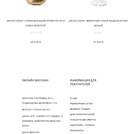
АКСЕССУАРЫ / СУМКА БОЛЬШАЯ КРЕВЕТКА ИЗ И
АКСЕССУАРЫ / ВЯЗАННАЯ СУМКА МЕДУЗА КУТЮР
КОЖИ ЗОЛОТОЙ
БЕЛЫЙ
ЗОЛОТОЙ
БЕЛЫЙ
р.
р.
26 900
16 900
ОФЛАЙН МАГАЗИН
ИНФОРМАЦИЯ ДЛЯ
ПОКУПАТЕЛЕЙ
MOSCOW: ПЕТРОВКА 20/1,
О НАС
ПОДЪЕЗД №3 ДОМОФОН 173.
РАЗМЕРНАЯ СЕТКА
ВОЗВРАТ ТОВАРА
ВОТСАП +79035736767
ДЛЯ ПОКУПАТЕЛЕЙ
БАЛИ: N°2, SHORTCUT CANGGU, JI
ПУБЛИЧНАЯ ОФЕРТА
ANGGREK, KABUPATEN BADUNG,
КАМПЕЙН / ЛУКБУК
80361
КОНТАКТЫ
БАЛИ ВОТСАП