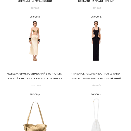
ЦВЕТАМИ НА ГРУДИ БЕЛЫЙ
ЦВЕТАМИ НА ГРУДИ ЧЁРНЫЙ
БЕЛЫЙ
ЧЁРНЫЙ
р.
р.
36 900
36 900
АКСЕССУАРЫ/МЕТАЛЛИЧЕСКИЙ БЮСТГАЛЬТЕР
ТРИКОТАЖНОЕ АЖУРНОЕ ПЛАТЬЕ КУТЮР
РУЧНОЙ РАБОТЫ КУТЮР ЗОЛОТО/ШАМПАНЬ
МАКСИ С ВЫРЕЗАМИ ПО БОКАМ ЧЁРНЫЙ
ШАМПАНЬ
ЧЁРНЫЙ
р.
р.
28 900
36 900