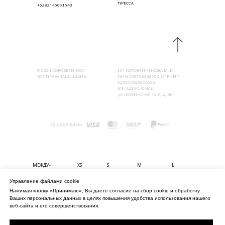
ПРЕССА
+6282145091543
© 2024 KOROBEYNIKOV
ИП КОРОБЕЙНИКОВА М. М.
ВСЕ ПРАВА ЗАЩИЩЕНЫ
ИНН 550768348003, ОГРНИП
323554300076020,
ЮР. АДРЕС: ОМСК,
ул. ЛЮБИНСКАЯ 12-Я, Д. 46
МЕЖДУ-
XS
S
M
L
НАРОДНЫЕ
Управление файлами cookie
БЮСТ (СМ)
80-85
85-90
90-95
95-100
Нажимая кнопку «Принимаю», Вы даете согласие на сбор cookie и обработку
ТАЛИЯ (СМ)
56-61
61-67
67-74
74-80
Ваших персональных данных в целях повышения удобства использования нашего
БЁДРА (СМ)
82-90
90-98
98-106
106-114
веб-сайта и его совершенствования.