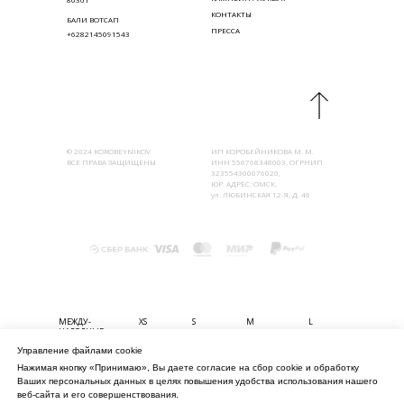
КОНТАКТЫ
БАЛИ ВОТСАП
ПРЕССА
+6282145091543
© 2024 KOROBEYNIKOV
ИП КОРОБЕЙНИКОВА М. М.
ВСЕ ПРАВА ЗАЩИЩЕНЫ
ИНН 550768348003, ОГРНИП
323554300076020,
ЮР. АДРЕС: ОМСК,
ул. ЛЮБИНСКАЯ 12-Я, Д. 46
МЕЖДУ-
XS
S
M
L
НАРОДНЫЕ
Управление файлами cookie
БЮСТ (СМ)
80-85
85-90
90-95
95-100
Нажимая кнопку «Принимаю», Вы даете согласие на сбор cookie и обработку
ТАЛИЯ (СМ)
56-61
61-67
67-74
74-80
Ваших персональных данных в целях повышения удобства использования нашего
БЁДРА (СМ)
82-90
90-98
98-106
106-114
веб-сайта и его совершенствования.