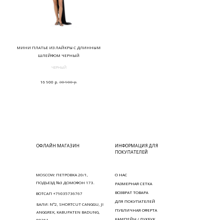
МИНИ ПЛАТЬЕ ИЗ ЛАЙКРЫ С ДЛИННЫМ
ШЛЕЙФОМ ЧЕРНЫЙ
ЧЕРНЫЙ
р.
р.
16 900
30 900
ОФЛАЙН МАГАЗИН
ИНФОРМАЦИЯ ДЛЯ
ПОКУПАТЕЛЕЙ
MOSCOW: ПЕТРОВКА 20/1,
О НАС
ПОДЪЕЗД №3 ДОМОФОН 173.
РАЗМЕРНАЯ СЕТКА
ВОЗВРАТ ТОВАРА
ВОТСАП +79035736767
ДЛЯ ПОКУПАТЕЛЕЙ
БАЛИ: N°2, SHORTCUT CANGGU, JI
ПУБЛИЧНАЯ ОФЕРТА
ANGGREK, KABUPATEN BADUNG,
КАМПЕЙН / ЛУКБУК
80361