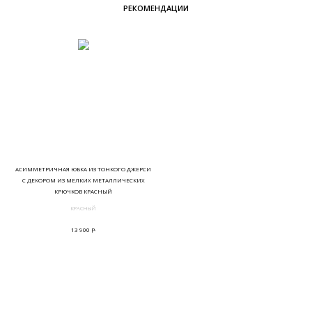
РЕКОМЕНДАЦИИ
АСИММЕТРИЧНАЯ ЮБКА ИЗ ТОНКОГО ДЖЕРСИ
С ДЕКОРОМ ИЗ МЕЛКИХ МЕТАЛЛИЧЕСКИХ
КРЮЧКОВ КРАСНЫЙ
КРАСНЫЙ
р.
13 900