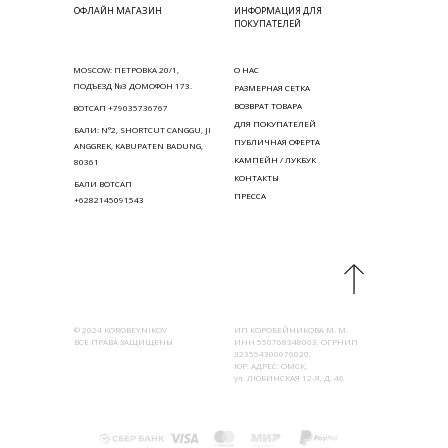
ОФЛАЙН МАГАЗИН
ИНФОРМАЦИЯ ДЛЯ
ПОКУПАТЕЛЕЙ
MOSCOW: ПЕТРОВКА 20/1,
О НАС
ПОДЪЕЗД №3 ДОМОФОН 173.
РАЗМЕРНАЯ СЕТКА
ВОЗВРАТ ТОВАРА
ВОТСАП +79035736767
ДЛЯ ПОКУПАТЕЛЕЙ
БАЛИ: N°2, SHORTCUT CANGGU, JI
ПУБЛИЧНАЯ ОФЕРТА
ANGGREK, KABUPATEN BADUNG,
КАМПЕЙН / ЛУКБУК
80361
КОНТАКТЫ
БАЛИ ВОТСАП
ПРЕССА
+6282145091543
© 2024 KOROBEYNIKOV
ИП КОРОБЕЙНИКОВА М. М.
ВСЕ ПРАВА ЗАЩИЩЕНЫ
ИНН 550768348003, ОГРНИП
323554300076020,
ЮР. АДРЕС: ОМСК,
ул. ЛЮБИНСКАЯ 12-Я, Д. 46