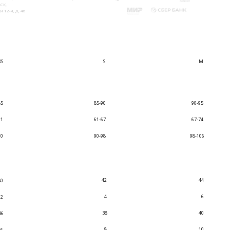
СК,
 12-Я, Д. 46
XS
S
M
85
85-90
90-95
61
61-67
67-74
90
90-98
98-106
42
44
40
4
6
2
38
40
36
8
10
6