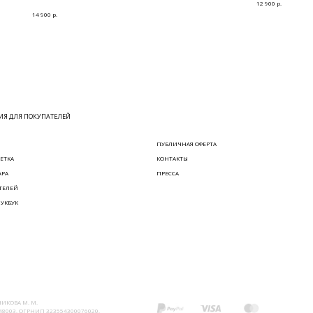
р.
12 900
р.
14 900
Я ДЛЯ ПОКУПАТЕЛЕЙ
ПУБЛИЧНАЯ ОФЕРТА
ЕТКА
КОНТАКТЫ
АРА
ПРЕССА
ТЕЛЕЙ
ЛУКБУК
ИКОВА М. М.
8003, ОГРНИП 323554300076020,