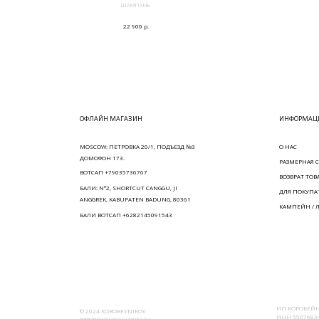
ШАМПАНЬ
р.
22 900
ОФЛАЙН МАГАЗИН
ИНФОРМАЦИ
MOSCOW: ПЕТРОВКА 20/1, ПОДЪЕЗД №3
О НАС
ДОМОФОН 173.
РАЗМЕРНАЯ С
ВОТСАП +79035736767
ВОЗВРАТ ТОВ
БАЛИ: N°2, SHORTCUT CANGGU, JI
ДЛЯ ПОКУПА
ANGGREK, KABUPATEN BADUNG, 80361
КАМПЕЙН / 
БАЛИ ВОТСАП +6282145091543
ИП КОРОБЕЙН
© 2024 KOROBEYNIKOV
ИНН 55076834