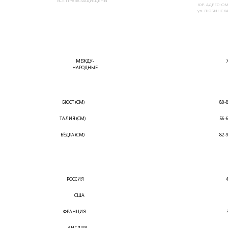
ВСЕ ПРАВА ЗАЩИЩЕНЫ
ЮР. АДРЕС: ОМ
ул. ЛЮБИНСКАЯ
МЕЖДУ-
НАРОДНЫЕ
БЮСТ (СМ)
80-
ТАЛИЯ (СМ)
56-
БЁДРА (СМ)
82-
РОССИЯ
США
ФРАНЦИЯ
АНГЛИЯ