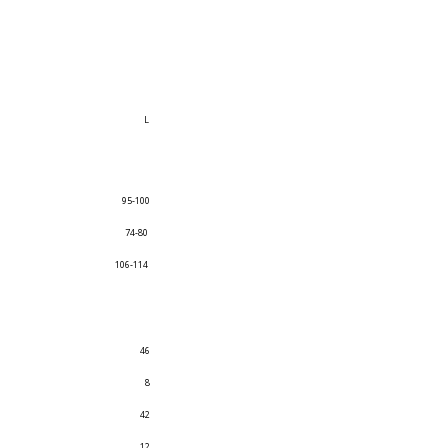
L
95-100
74-80
106-114
46
8
42
12