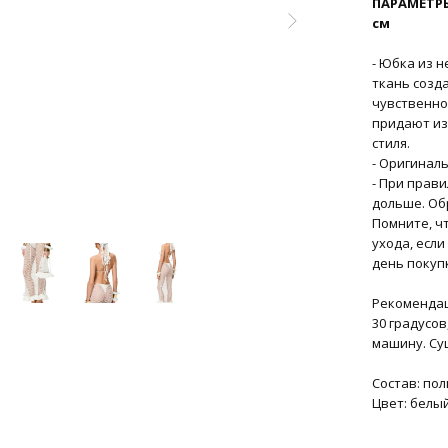
ПАРАМЕТРЫ 
см
- Юбка из н
ткань созд
чувственно
придают из
стиля.
- Оригинал
- При прав
дольше. Об
Помните, ч
ухода, если
день покуп
Рекомендац
30 градусов
машину. Су
Состав: по
Цвет: белы