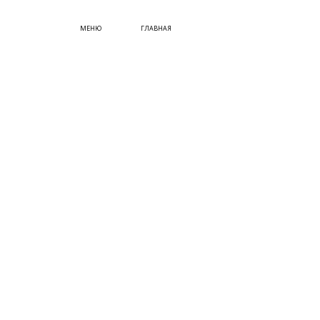
СУМКИ
МЕНЮ
ГЛАВНАЯ
ОБУВЬ
КУПИТЬ СЕРТИФИКАТ