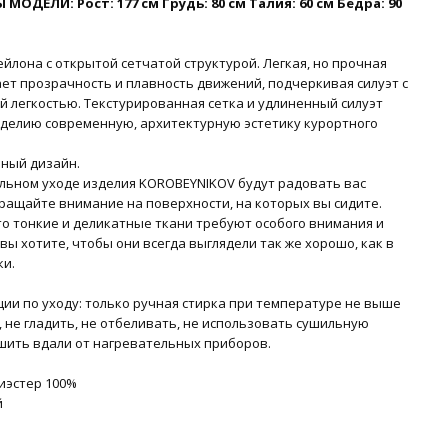
МОДЕЛИ: Рост: 177 см Грудь: 80 см Талия: 60 см Бёдра: 90
ейлона с открытой сетчатой ​​структурой. Легкая, но прочная
ает прозрачность и плавность движений, подчеркивая силуэт с
й легкостью. Текстурированная сетка и удлиненный силуэт
делию современную, архитектурную эстетику курортного
ьный дизайн.
ильном уходе изделия KOROBEYNIKOV будут радовать вас
ращайте внимание на поверхности, на которых вы сидите.
то тонкие и деликатные ткани требуют особого внимания и
 вы хотите, чтобы они всегда выглядели так же хорошо, как в
ки.
ии по уходу: только ручная стирка при температуре не выше
, не гладить, не отбеливать, не использовать сушильную
шить вдали от нагревательных приборов.
лиэстер 100%
й