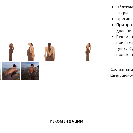
Облегаю
открыто
Оригина
При пра
дольше.
Рекоменд
при отж
сушку. 
положен
Состав: вис
Цвет: шоко
РЕКОМЕНДАЦИИ