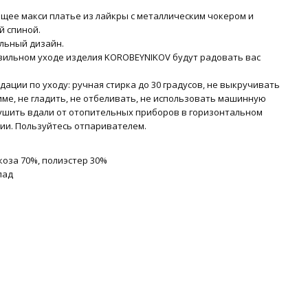
щее макси платье из лайкры с металлическим чокером и
й спиной.
льный дизайн.
вильном уходе изделия KOROBEYNIKOV будут радовать вас
ации по уходу: ручная стирка до 30 градусов, не выкручивать
име, не гладить, не отбеливать, не использовать машинную
Сушить вдали от отопительных приборов в горизонтальном
ии. Пользуйтесь отпаривателем.
коза 70%, полиэстер 30%
лад