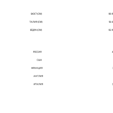
БЮСТ (СМ)
80-
ТАЛИЯ (СМ)
56-
БЁДРА (СМ)
82-
РОССИЯ
США
ФРАНЦИЯ
АНГЛИЯ
ИТАЛИЯ