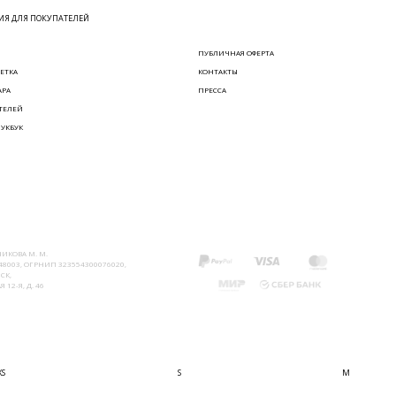
Я ДЛЯ ПОКУПАТЕЛЕЙ
ПУБЛИЧНАЯ ОФЕРТА
ЕТКА
КОНТАКТЫ
АРА
ПРЕССА
ТЕЛЕЙ
ЛУКБУК
ИКОВА М. М.
8003, ОГРНИП 323554300076020,
СК,
 12-Я, Д. 46
XS
S
M