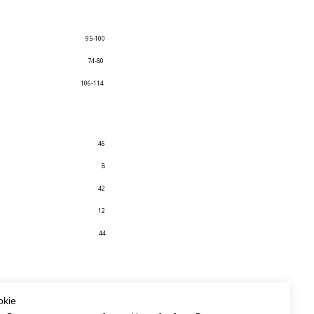
95-100
74-80
106-114
46
8
42
12
44
okie