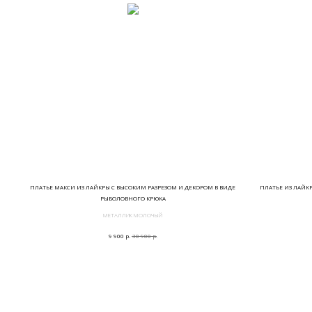
ПЛАТЬЕ МАКСИ ИЗ ЛАЙКРЫ С ВЫСОКИМ РАЗРЕЗОМ И ДЕКОРОМ В ВИДЕ
ПЛАТЬЕ ИЗ ЛАЙК
РЫБОЛОВНОГО КРЮКА
МЕТАЛЛИК МОЛОЧЫЙ
р.
р.
9 900
30 900