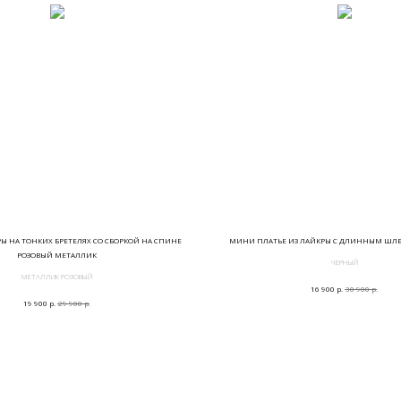
РЫ НА ТОНКИХ БРЕТЕЛЯХ СО СБОРКОЙ НА СПИНЕ
МИНИ ПЛАТЬЕ ИЗ ЛАЙКРЫ С ДЛИННЫМ ШЛ
РОЗОВЫЙ МЕТАЛЛИК
ЧЕРНЫЙ
МЕТАЛЛИК РОЗОВЫЙ
р.
р.
16 900
30 900
р.
р.
19 900
29 900