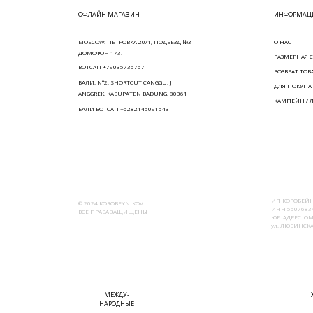
ОФЛАЙН МАГАЗИН
ИНФОРМАЦИ
MOSCOW: ПЕТРОВКА 20/1, ПОДЪЕЗД №3
О НАС
ДОМОФОН 173.
РАЗМЕРНАЯ С
ВОТСАП +79035736767
ВОЗВРАТ ТОВ
БАЛИ: N°2, SHORTCUT CANGGU, JI
ДЛЯ ПОКУПА
ANGGREK, KABUPATEN BADUNG, 80361
КАМПЕЙН / 
БАЛИ ВОТСАП +6282145091543
ИП КОРОБЕЙН
© 2024 KOROBEYNIKOV
ИНН 55076834
ВСЕ ПРАВА ЗАЩИЩЕНЫ
ЮР. АДРЕС: ОМ
ул. ЛЮБИНСКАЯ
МЕЖДУ-
НАРОДНЫЕ