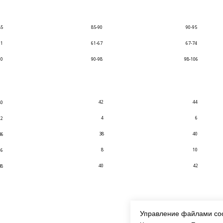
85
85-90
90-95
61
61-67
67-74
90
90-98
98-106
42
44
40
4
6
2
38
40
36
8
10
6
40
42
38
Управление файлами co