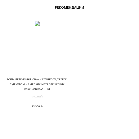
РЕКОМЕНДАЦИИ
АСИММЕТРИЧНАЯ ЮБКА ИЗ ТОНКОГО ДЖЕРСИ
С ДЕКОРОМ ИЗ МЕЛКИХ МЕТАЛЛИЧЕСКИХ
КРЮЧКОВ КРАСНЫЙ
КРАСНЫЙ
р.
13 900