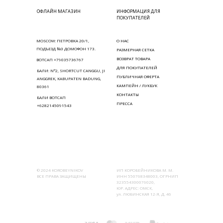
ОФЛАЙН МАГАЗИН
ИНФОРМАЦИЯ ДЛЯ
ПОКУПАТЕЛЕЙ
MOSCOW: ПЕТРОВКА 20/1,
О НАС
ПОДЪЕЗД №3 ДОМОФОН 173.
РАЗМЕРНАЯ СЕТКА
ВОЗВРАТ ТОВАРА
ВОТСАП +79035736767
ДЛЯ ПОКУПАТЕЛЕЙ
БАЛИ: N°2, SHORTCUT CANGGU, JI
ПУБЛИЧНАЯ ОФЕРТА
ANGGREK, KABUPATEN BADUNG,
КАМПЕЙН / ЛУКБУК
80361
КОНТАКТЫ
БАЛИ ВОТСАП
ПРЕССА
+6282145091543
© 2024 KOROBEYNIKOV
ИП КОРОБЕЙНИКОВА М. М.
ВСЕ ПРАВА ЗАЩИЩЕНЫ
ИНН 550768348003, ОГРНИП
323554300076020,
ЮР. АДРЕС: ОМСК,
ул. ЛЮБИНСКАЯ 12-Я, Д. 46