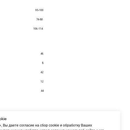
95-100
74-80
106-114
46
8
42
12
44
okie
 Вы даете согласие на сбор cookie и обработку Ваших