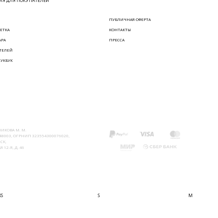
Я ДЛЯ ПОКУПАТЕЛЕЙ
ПУБЛИЧНАЯ ОФЕРТА
ЕТКА
КОНТАКТЫ
АРА
ПРЕССА
ТЕЛЕЙ
ЛУКБУК
ИКОВА М. М.
8003, ОГРНИП 323554300076020,
СК,
 12-Я, Д. 46
XS
S
M