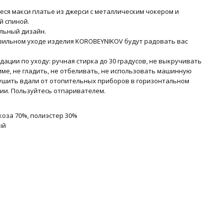
еся макси платье из джерси с металлическим чокером и
й спиной.
льный дизайн.
вильном уходе изделия KOROBEYNIKOV будут радовать вас
ации по уходу: ручная стирка до 30 градусов, не выкручивать
име, не гладить, не отбеливать, не использовать машинную
Сушить вдали от отопительных приборов в горизонтальном
ии. Пользуйтесь отпаривателем.
коза 70%, полиэстер 30%
ый