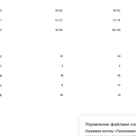
85
85-90
90-95
61
61-67
67-74
90
90-98
98-106
42
44
40
4
6
2
38
40
36
8
10
6
40
42
38
Управление файлами co
Нажимая кнопку «Принимаю»,