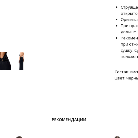
Струяще
открыто
Оригина
При пра
дольше.
Рекоменд
при отж
сушку. 
положен
Состав: вис
Цвет: черн
РЕКОМЕНДАЦИИ