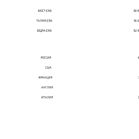
БЮСТ (СМ)
80-
ТАЛИЯ (СМ)
56-
БЁДРА (СМ)
82-
РОССИЯ
США
ФРАНЦИЯ
АНГЛИЯ
ИТАЛИЯ