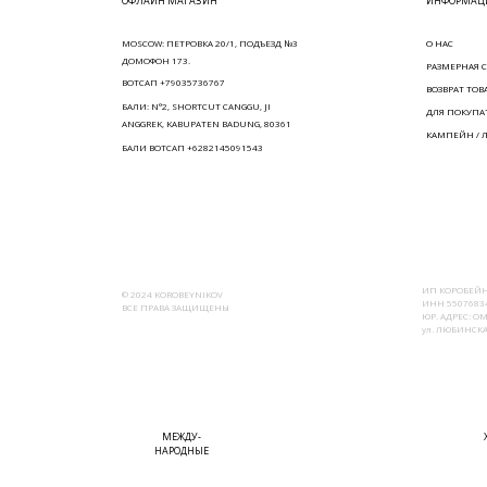
ОФЛАЙН МАГАЗИН
ИНФОРМАЦИ
MOSCOW: ПЕТРОВКА 20/1, ПОДЪЕЗД №3
О НАС
ДОМОФОН 173.
РАЗМЕРНАЯ С
ВОТСАП +79035736767
ВОЗВРАТ ТОВ
БАЛИ: N°2, SHORTCUT CANGGU, JI
ДЛЯ ПОКУПА
ANGGREK, KABUPATEN BADUNG, 80361
КАМПЕЙН / 
БАЛИ ВОТСАП +6282145091543
ИП КОРОБЕЙН
© 2024 KOROBEYNIKOV
ИНН 55076834
ВСЕ ПРАВА ЗАЩИЩЕНЫ
ЮР. АДРЕС: ОМ
ул. ЛЮБИНСКАЯ
МЕЖДУ-
НАРОДНЫЕ