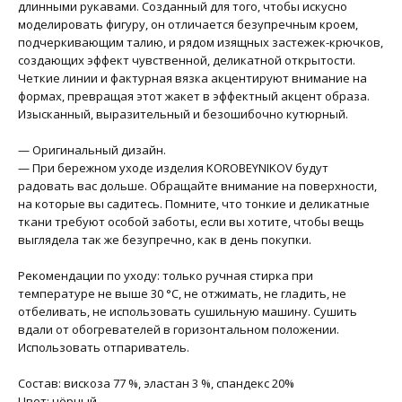
длинными рукавами. Созданный для того, чтобы искусно
моделировать фигуру, он отличается безупречным кроем,
подчеркивающим талию, и рядом изящных застежек-крючков,
создающих эффект чувственной, деликатной открытости.
Четкие линии и фактурная вязка акцентируют внимание на
формах, превращая этот жакет в эффектный акцент образа.
Изысканный, выразительный и безошибочно кутюрный.
— Оригинальный дизайн.
— При бережном уходе изделия KOROBEYNIKOV будут
радовать вас дольше. Обращайте внимание на поверхности,
на которые вы садитесь. Помните, что тонкие и деликатные
ткани требуют особой заботы, если вы хотите, чтобы вещь
выглядела так же безупречно, как в день покупки.
Рекомендации по уходу: только ручная стирка при
температуре не выше 30 °C, не отжимать, не гладить, не
отбеливать, не использовать сушильную машину. Сушить
вдали от обогревателей в горизонтальном положении.
Использовать отпариватель.
Состав: вискоза 77 %, эластан 3 %, спандекс 20%
Цвет: чёрный