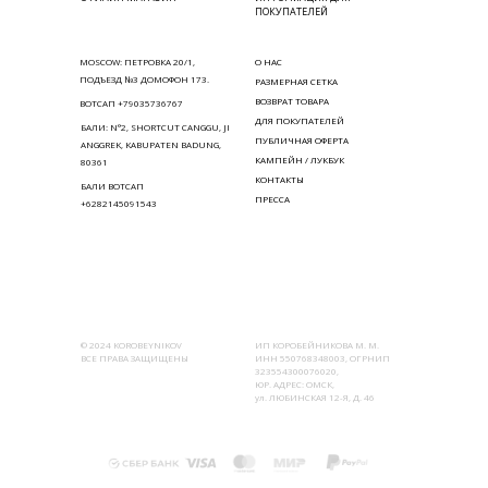
ПОКУПАТЕЛЕЙ
MOSCOW: ПЕТРОВКА 20/1,
О НАС
ПОДЪЕЗД №3 ДОМОФОН 173.
РАЗМЕРНАЯ СЕТКА
ВОЗВРАТ ТОВАРА
ВОТСАП +79035736767
ДЛЯ ПОКУПАТЕЛЕЙ
БАЛИ: N°2, SHORTCUT CANGGU, JI
ПУБЛИЧНАЯ ОФЕРТА
ANGGREK, KABUPATEN BADUNG,
КАМПЕЙН / ЛУКБУК
80361
КОНТАКТЫ
БАЛИ ВОТСАП
ПРЕССА
+6282145091543
© 2024 KOROBEYNIKOV
ИП КОРОБЕЙНИКОВА М. М.
ВСЕ ПРАВА ЗАЩИЩЕНЫ
ИНН 550768348003, ОГРНИП
323554300076020,
ЮР. АДРЕС: ОМСК,
ул. ЛЮБИНСКАЯ 12-Я, Д. 46