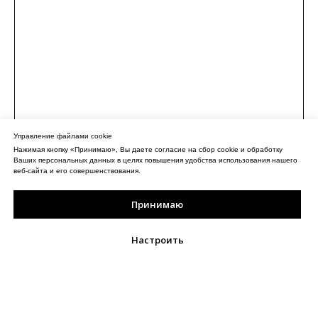
Управление файлами cookie
Нажимая кнопку «Принимаю», Вы даете согласие на сбор cookie и обработку
Ваших персональных данных в целях повышения удобства использования нашего
веб-сайта и его совершенствования.
Принимаю
Настроить
ОФЛАЙН МАГАЗИН
ИНФОРМАЦИЯ ДЛЯ
ПОКУПАТЕЛЕЙ
MOSCOW: ПЕТРОВКА 20/1,
О НАС
ПОДЪЕЗД №3 ДОМОФОН 173.
РАЗМЕРНАЯ СЕТКА
ВОЗВРАТ ТОВАРА
ВОТСАП +79035736767