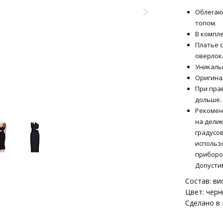
Облегаю
топом.
В компл
Платье 
оверлок
Уникаль
Оригина
При пра
дольше.
Рекоменд
на делик
градусов
использ
приборо
Допустим
Состав: ви
Цвет: чер
Сделано в