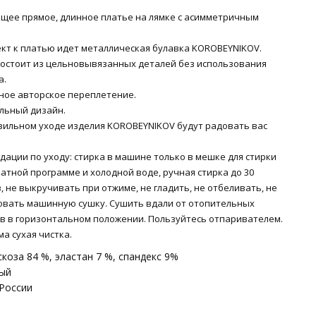
щее прямое, длинное платье на лямке с асимметричным
ект к платью идет металлическая булавка KOROBEYNIKOV.
состоит из цельновывязанных деталей без использования
а.
ное авторское переплетение.
льный дизайн.
вильном уходе изделия KOROBEYNIKOV будут радовать вас
ации по уходу: стирка в машине только в мешке для стирки
атной программе и холодной воде, ручная стирка до 30
, не выкручивать при отжиме, не гладить, не отбеливать, не
овать машинную сушку. Сушить вдали от отопительных
в в горизонтальном положении. Пользуйтесь отпаривателем.
а сухая чистка.
скоза 84 %, эластан 7 %, спандекс 9%
ный
 России