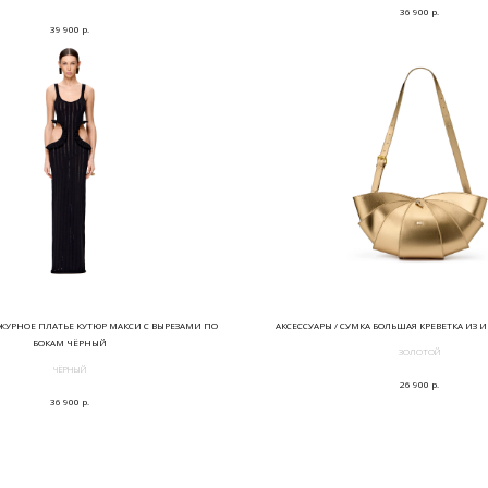
р.
36 900
р.
39 900
ЖУРНОЕ ПЛАТЬЕ КУТЮР МАКСИ С ВЫРЕЗАМИ ПО
АКСЕССУАРЫ / СУМКА БОЛЬШАЯ КРЕВЕТКА ИЗ 
БОКАМ ЧЁРНЫЙ
ЗОЛОТОЙ
ЧЁРНЫЙ
р.
26 900
р.
36 900