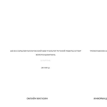
АКСЕССУАРЫ/МЕТАЛЛИЧЕСКИЙ БЮСТГАЛЬТЕР РУЧНОЙ РАБОТЫ КУТЮР
ТРИКОТАЖНОЕ А
ЗОЛОТО/ШАМПАНЬ
ШАМПАНЬ
р.
28 900
ОФЛАЙН МАГАЗИН
ИНФОРМАЦИ