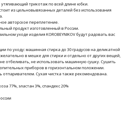
 утягивающий трикотаж по всей длине юбки.
стоит из цельновывязанных деталей без использования
а.
ное авторское переплетение.
льный продукт изготовленный в России.
вильном уходе изделия KOROBEYNIKOV будут радовать вас
ии по уходу: машинная стирка до 30 градусов на деликатной
 желательно в мешке для стирки и отдельно от других вещей,
, не отбеливать, не использовать машинную сушку. Сушить
топительных приборов в горизонтальном положении.
ь отпаривателем. Сухая чистка также рекомендована.
коза 77%, эластан 3%, спандекс 20%
России