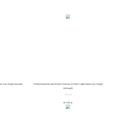
МИ НА ГРУДИ БЕЛЫЙ
ТРИКОТАЖНОЕ АЖУРНОЕ ПЛАТЬЕ КУТЮР С ЦВЕТАМИ НА ГРУДИ
ЧЁРНЫЙ
ЧЁРНЫЙ
р.
36 900