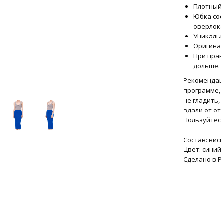
Плотный
Юбка со
оверлок
Уникаль
Оригина
При пра
дольше.
Рекомендац
программе,
не гладить
вдали от о
Пользуйтес
Состав: вис
Цвет: синий
Сделано в 