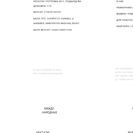
MOSCOW: ПЕТРОВКА 20/1, ПОДЪЕЗД №3
О НАС
ДОМОФОН 173.
РАЗМЕРНАЯ С
ВОТСАП +79035736767
ВОЗВРАТ ТОВ
БАЛИ: N°2, SHORTCUT CANGGU, JI
ДЛЯ ПОКУПА
ANGGREK, KABUPATEN BADUNG, 80361
КАМПЕЙН / 
БАЛИ ВОТСАП +6282145091543
ИП КОРОБЕЙН
© 2024 KOROBEYNIKOV
ИНН 55076834
ВСЕ ПРАВА ЗАЩИЩЕНЫ
ЮР. АДРЕС: ОМ
ул. ЛЮБИНСКАЯ
МЕЖДУ-
НАРОДНЫЕ
БЮСТ (СМ)
80-