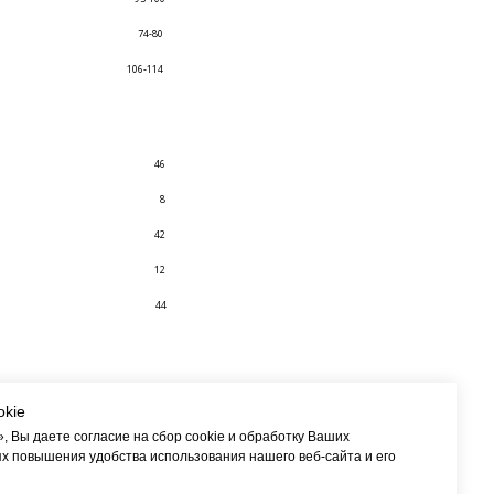
74-80
106-114
46
8
42
12
44
okie
 Вы даете согласие на сбор cookie и обработку Ваших
х повышения удобства использования нашего веб-сайта и его