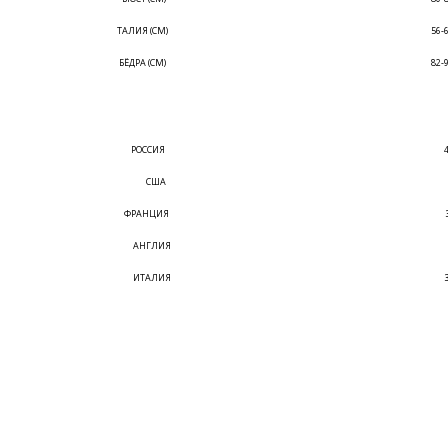
ТАЛИЯ (СМ)
56-
БЁДРА (СМ)
82-
РОССИЯ
США
ФРАНЦИЯ
АНГЛИЯ
ИТАЛИЯ