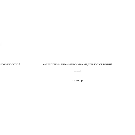
И КОЖИ ЗОЛОТОЙ
АКСЕССУАРЫ / ВЯЗАННАЯ СУМКА МЕДУЗА КУТЮР БЕЛЫЙ
БЕЛЫЙ
р.
16 900