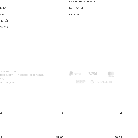
ПУБЛИЧНАЯ ОФЕРТА
ЕТКА
КОНТАКТЫ
АРА
ПРЕССА
ТЕЛЕЙ
ЛУКБУК
ИКОВА М. М.
8003, ОГРНИП 323554300076020,
СК,
 12-Я, Д. 46
XS
S
M
85
85-90
90-95