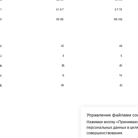
61
61-67
67-74
90
90-98
98-106
42
44
40
4
6
2
38
40
36
8
10
6
40
42
38
Управление файлами co
Нажимая кнопку «Принимаю»,
персональных данных в целя
совершенствования.