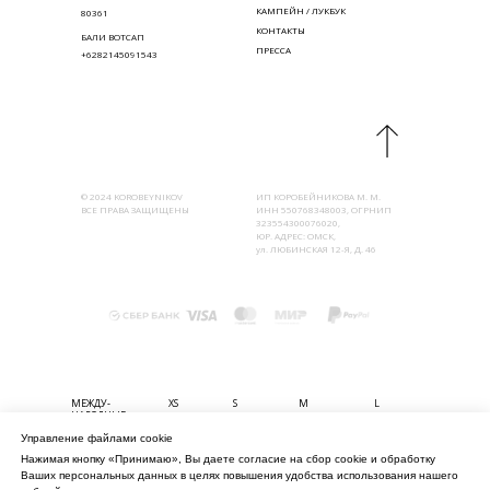
КАМПЕЙН / ЛУКБУК
80361
КОНТАКТЫ
БАЛИ ВОТСАП
ПРЕССА
+6282145091543
© 2024 KOROBEYNIKOV
ИП КОРОБЕЙНИКОВА М. М.
ВСЕ ПРАВА ЗАЩИЩЕНЫ
ИНН 550768348003, ОГРНИП
323554300076020,
ЮР. АДРЕС: ОМСК,
ул. ЛЮБИНСКАЯ 12-Я, Д. 46
МЕЖДУ-
XS
S
M
L
НАРОДНЫЕ
Управление файлами cookie
БЮСТ (СМ)
80-85
85-90
90-95
95-100
Нажимая кнопку «Принимаю», Вы даете согласие на сбор cookie и обработку
ТАЛИЯ (СМ)
56-61
61-67
67-74
74-80
Ваших персональных данных в целях повышения удобства использования нашего