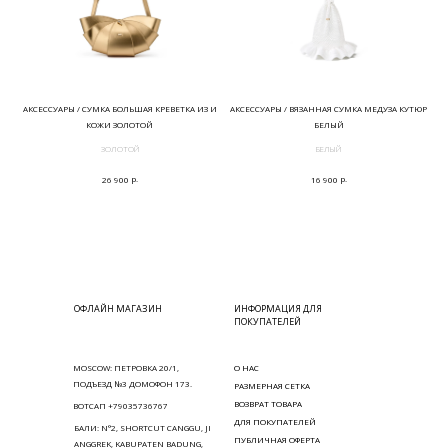
АКСЕССУАРЫ / СУМКА БОЛЬШАЯ КРЕВЕТКА ИЗ И
АКСЕССУАРЫ / ВЯЗАННАЯ СУМКА МЕДУЗА КУТЮР
КОЖИ ЗОЛОТОЙ
БЕЛЫЙ
ЗОЛОТОЙ
БЕЛЫЙ
р.
р.
26 900
16 900
ОФЛАЙН МАГАЗИН
ИНФОРМАЦИЯ ДЛЯ
ПОКУПАТЕЛЕЙ
MOSCOW: ПЕТРОВКА 20/1,
О НАС
ПОДЪЕЗД №3 ДОМОФОН 173.
РАЗМЕРНАЯ СЕТКА
ВОЗВРАТ ТОВАРА
ВОТСАП +79035736767
ДЛЯ ПОКУПАТЕЛЕЙ
БАЛИ: N°2, SHORTCUT CANGGU, JI
ПУБЛИЧНАЯ ОФЕРТА
ANGGREK, KABUPATEN BADUNG,