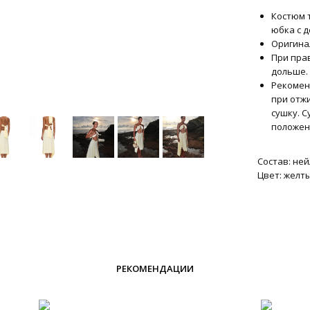
Костюм 
юбка с 
Оригина
При пра
дольше.
Рекоменд
при отж
сушку. 
положен
Состав: ней
Цвет: желт
РЕКОМЕНДАЦИИ