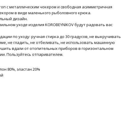
топ с металлическим чокером и свободная асимметричная
декором в виде маленького рыболовного крюка.
льный дизайн.
вильном уходе изделия KOROBEYNIKOV будут радовать вас
ации по уходу: ручная стирка до 30 градусов, не выкручивать
име, не гладить, не отбеливать, не использовать машинную
Сушить вдали от отопительных приборов в горизонтальном
ии. Пользуйтесь отпаривателем.
лон 80%, эластан 20%
ый