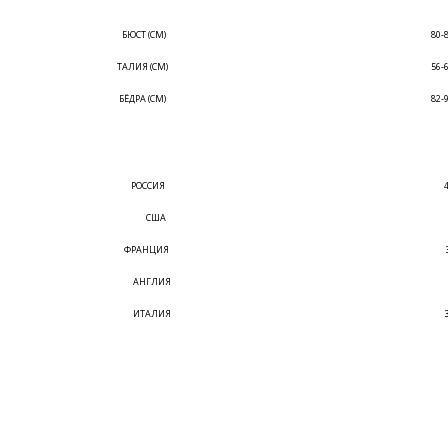
БЮСТ (СМ)
80-
ТАЛИЯ (СМ)
56-
БЁДРА (СМ)
82-
РОССИЯ
США
ФРАНЦИЯ
АНГЛИЯ
ИТАЛИЯ