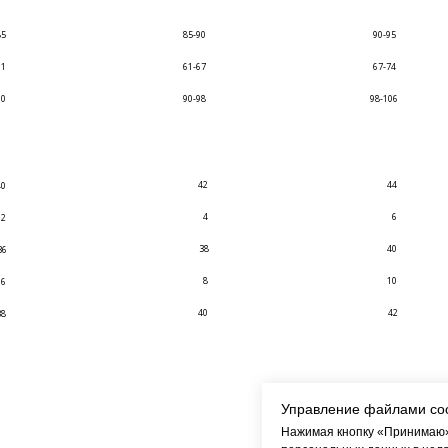
85
85-90
90-95
61
61-67
67-74
90
90-98
98-106
42
44
40
4
6
2
38
40
36
8
10
6
40
42
38
Управление файлами co
Нажимая кнопку «Принимаю»,