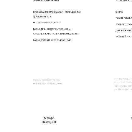
ОФЛАЙН МАГАЗИН
ИНФОРМАЦИ
MOSCOW: ПЕТРОВКА 20/1, ПОДЪЕЗД №3
О НАС
ДОМОФОН 173.
РАЗМЕРНАЯ С
ВОТСАП +79035736767
ВОЗВРАТ ТОВ
БАЛИ: N°2, SHORTCUT CANGGU, JI
ДЛЯ ПОКУПА
ANGGREK, KABUPATEN BADUNG, 80361
КАМПЕЙН / 
БАЛИ ВОТСАП +6282145091543
ИП КОРОБЕЙН
© 2024 KOROBEYNIKOV
ИНН 55076834
ВСЕ ПРАВА ЗАЩИЩЕНЫ
ЮР. АДРЕС: ОМ
ул. ЛЮБИНСКАЯ
МЕЖДУ-
НАРОДНЫЕ