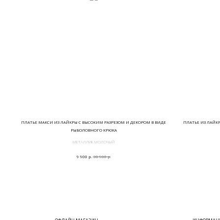
ПЛАТЬЕ МАКСИ ИЗ ЛАЙКРЫ С ВЫСОКИМ РАЗРЕЗОМ И ДЕКОРОМ В ВИДЕ
ПЛАТЬЕ ИЗ ЛАЙК
РЫБОЛОВНОГО КРЮКА
МЕТАЛЛИК МОЛОЧЫЙ
р.
р.
9 900
30 900