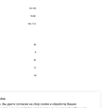
95-100
74-80
106-114
46
8
42
12
44
okie
 Вы даете согласие на сбор cookie и обработку Ваших