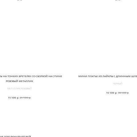
РЫ НА ТОНКИХ БРЕТЕЛЯХ СО СБОРКОЙ НА СПИНЕ
МИНИ ПЛАТЬЕ ИЗ ЛАЙКРЫ С ДЛИННЫМ ШЛ
РОЗОВЫЙ МЕТАЛЛИК
ЧЕРНЫЙ
МЕТАЛЛИК РОЗОВЫЙ
р.
р.
16 900
30 900
р.
р.
19 900
29 900