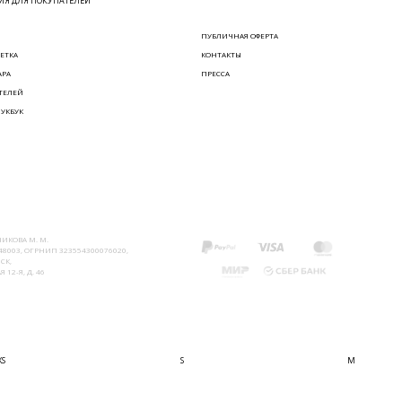
Я ДЛЯ ПОКУПАТЕЛЕЙ
ПУБЛИЧНАЯ ОФЕРТА
ЕТКА
КОНТАКТЫ
АРА
ПРЕССА
ТЕЛЕЙ
ЛУКБУК
ИКОВА М. М.
8003, ОГРНИП 323554300076020,
СК,
 12-Я, Д. 46
XS
S
M