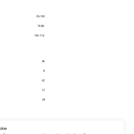
95-100
74-80
106-114
46
8
42
12
44
okie