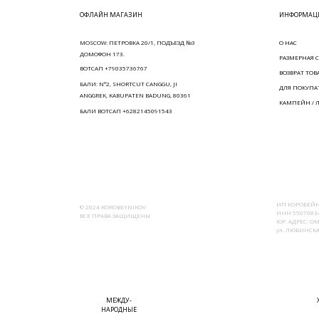
ОФЛАЙН МАГАЗИН
ИНФОРМАЦИ
MOSCOW: ПЕТРОВКА 20/1, ПОДЪЕЗД №3
О НАС
ДОМОФОН 173.
РАЗМЕРНАЯ С
ВОТСАП +79035736767
ВОЗВРАТ ТОВ
БАЛИ: N°2, SHORTCUT CANGGU, JI
ДЛЯ ПОКУПА
ANGGREK, KABUPATEN BADUNG, 80361
КАМПЕЙН / 
БАЛИ ВОТСАП +6282145091543
ИП КОРОБЕЙН
© 2024 KOROBEYNIKOV
ИНН 55076834
ВСЕ ПРАВА ЗАЩИЩЕНЫ
ЮР. АДРЕС: ОМ
ул. ЛЮБИНСКАЯ
МЕЖДУ-
НАРОДНЫЕ