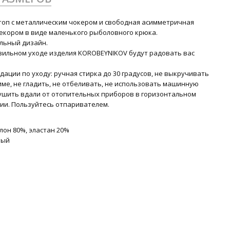
топ с металлическим чокером и свободная асимметричная
декором в виде маленького рыболовного крюка.
льный дизайн.
вильном уходе изделия KOROBEYNIKOV будут радовать вас
ации по уходу: ручная стирка до 30 градусов, не выкручивать
име, не гладить, не отбеливать, не использовать машинную
Сушить вдали от отопительных приборов в горизонтальном
ии. Пользуйтесь отпаривателем.
лон 80%, эластан 20%
вый