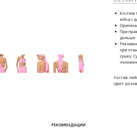
Костюм 
юбка с 
Оригина
При пра
дольше.
Рекоменд
при отж
сушку. 
положен
Состав: ней
Цвет: розо
РЕКОМЕНДАЦИИ