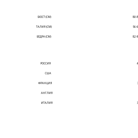
БЮСТ (СМ)
80-
ТАЛИЯ (СМ)
56-
БЁДРА (СМ)
82-
РОССИЯ
США
ФРАНЦИЯ
АНГЛИЯ
ИТАЛИЯ