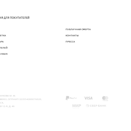
Я ДЛЯ ПОКУПАТЕЛЕЙ
ПУБЛИЧНАЯ ОФЕРТА
ЕТКА
КОНТАКТЫ
АРА
ПРЕССА
ТЕЛЕЙ
ЛУКБУК
ИКОВА М. М.
8003, ОГРНИП 323554300076020,
СК,
 12-Я, Д. 46