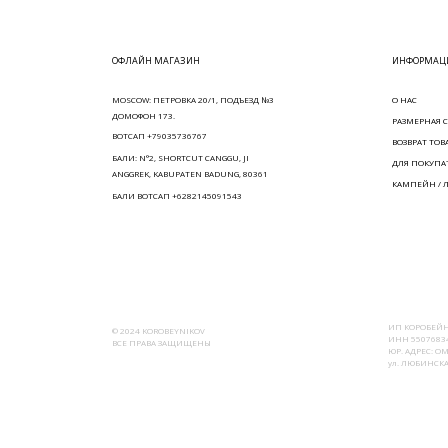
ОФЛАЙН МАГАЗИН
ИНФОРМАЦИ
MOSCOW: ПЕТРОВКА 20/1, ПОДЪЕЗД №3
О НАС
ДОМОФОН 173.
РАЗМЕРНАЯ С
ВОТСАП +79035736767
ВОЗВРАТ ТОВ
БАЛИ: N°2, SHORTCUT CANGGU, JI
ДЛЯ ПОКУПА
ANGGREK, KABUPATEN BADUNG, 80361
КАМПЕЙН / 
БАЛИ ВОТСАП +6282145091543
ИП КОРОБЕЙН
© 2024 KOROBEYNIKOV
ИНН 55076834
ВСЕ ПРАВА ЗАЩИЩЕНЫ
ЮР. АДРЕС: ОМ
ул. ЛЮБИНСКАЯ