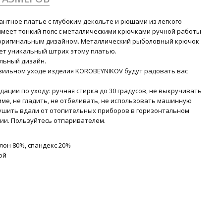
антное платье с глубоким декольте и рюшами из легкого
имеет тонкий пояс с металлическими крючками ручной работы
 оригинальным дизайном. Металлический рыболовный крючок
ет уникальный штрих этому платью.
льный дизайн.
вильном уходе изделия KOROBEYNIKOV будут радовать вас
ации по уходу: ручная стирка до 30 градусов, не выкручивать
име, не гладить, не отбеливать, не использовать машинную
Сушить вдали от отопительных приборов в горизонтальном
ии. Пользуйтесь отпаривателем.
лон 80%, спандекс 20%
ой