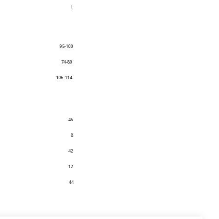
L
95-100
74-80
106-114
46
8
42
12
44