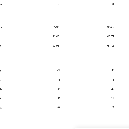
XS
S
M
85
85-90
90-95
61
61-67
67-74
90
90-98
98-106
42
44
40
4
6
2
38
40
36
8
10
6
40
42
38