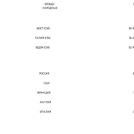
МЕЖДУ-
НАРОДНЫЕ
БЮСТ (СМ)
80-
ТАЛИЯ (СМ)
56-
БЁДРА (СМ)
82-
РОССИЯ
США
ФРАНЦИЯ
АНГЛИЯ
ИТАЛИЯ