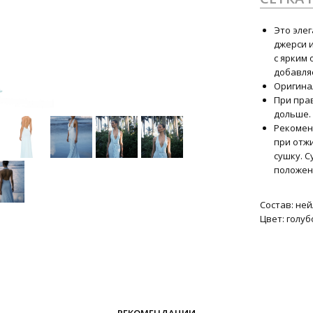
Это элег
джерси 
с ярким
добавля
Оригина
При пра
дольше.
Рекоменд
при отж
сушку. 
положен
Состав: ней
Цвет: голуб