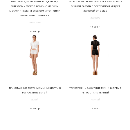
ПЛАТЬЕ МИДИ ИЗ ТОНКОГО ДЖЕРСИ, С
АКСЕССУАРЫ / КОЛЬЦО УЛИТКА ИЗ МЕТАЛЛА
ЭФФЕКТОМ «ВТОРОЙ КОЖИ», С МЯГКИМ
РУЧНОЙ РАБОТЫ С ЛОГОТИПОМ KR ЦВЕТ
МЕТАЛЛИЧЕСКИМ БЛЕСКОМ И ТОНКИМИ
ЗОЛОТОЙ ONE SIZE
БРЕТЕЛЯМИ ШАМПАНЬ
ЗОЛОТО
ШАМПАНЬ
р.
14 900
р.
22 900
ТРИКОТАЖНЫЕ АЖУРНЫЕ МИНИ ШОРТЫ В
ТРИКОТАЖНЫЕ АЖУРНЫЕ МИНИ ШОРТЫ В
РЕТРО СТИЛЕ БЕЛЫЙ
РЕТРО СТИЛЕ ЧЕРНЫЙ
БЕЛЫЙ
ЧЕРНЫЙ
р.
р.
12 900
12 900