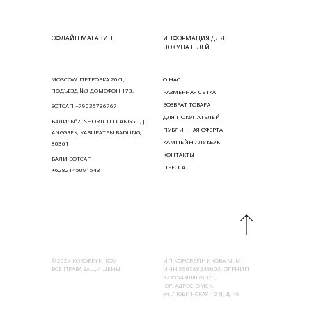
ОФЛАЙН МАГАЗИН
ИНФОРМАЦИЯ ДЛЯ
ПОКУПАТЕЛЕЙ
MOSCOW: ПЕТРОВКА 20/1,
О НАС
ПОДЪЕЗД №3 ДОМОФОН 173.
РАЗМЕРНАЯ СЕТКА
ВОЗВРАТ ТОВАРА
ВОТСАП +79035736767
ДЛЯ ПОКУПАТЕЛЕЙ
БАЛИ: N°2, SHORTCUT CANGGU, JI
ПУБЛИЧНАЯ ОФЕРТА
ANGGREK, KABUPATEN BADUNG,
КАМПЕЙН / ЛУКБУК
80361
КОНТАКТЫ
БАЛИ ВОТСАП
ПРЕССА
+6282145091543
© 2024 KOROBEYNIKOV
ИП КОРОБЕЙНИКОВА М. М.
ВСЕ ПРАВА ЗАЩИЩЕНЫ
ИНН 550768348003, ОГРНИП
323554300076020,
ЮР. АДРЕС: ОМСК,
ул. ЛЮБИНСКАЯ 12-Я, Д. 46