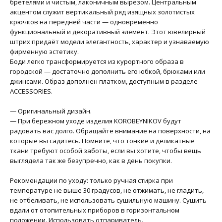
бретелями и чистым, лаконичным вырезом. Центральным
акцентом служит вертикальный ряд изящных золотистых
крючков на передней части — одновременно
функциональный и декоративный элемент. Этот ювелирный
штрих придаёт модели элегантность, характер и узнаваемую
фирменную эстетику.
Боди легко трансформируется из курортного образа в
городской — достаточно дополнить его юбкой, брюками или
джинсами. Образ дополнен платком, доступным в разделе
ACCESSORIES.
— Оригинальный дизайн.
— При бережном уходе изделия KOROBEYNIKOV будут
радовать вас долго. Обращайте внимание на поверхности, на
которые вы садитесь. Помните, что тонкие и деликатные
ткани требуют особой заботы, если вы хотите, чтобы вещь
выглядела так же безупречно, как в день покупки.
Рекомендации по уходу: только ручная стирка при
температуре не выше 30 градусов, не отжимать, не гладить,
не отбеливать, не использовать сушильную машину. Сушить
вдали от отопительных приборов в горизонтальном
положении. Использовать отпариватель.