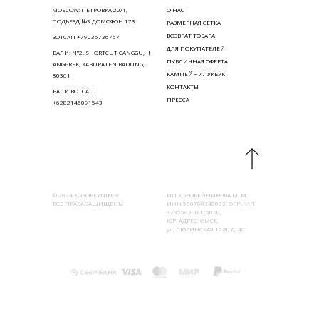
MOSCOW: ПЕТРОВКА 20/1,
О НАС
ПОДЪЕЗД №3 ДОМОФОН 173.
РАЗМЕРНАЯ СЕТКА
ВОЗВРАТ ТОВАРА
ВОТСАП +79035736767
ДЛЯ ПОКУПАТЕЛЕЙ
БАЛИ: N°2, SHORTCUT CANGGU, JI
ПУБЛИЧНАЯ ОФЕРТА
ANGGREK, KABUPATEN BADUNG,
КАМПЕЙН / ЛУКБУК
80361
КОНТАКТЫ
БАЛИ ВОТСАП
ПРЕССА
+6282145091543
© 2024 KOROBEYNIKOV
ИП КОРОБЕЙНИКОВА М. М.
ВСЕ ПРАВА ЗАЩИЩЕНЫ
ИНН 550768348003, ОГРНИП
323554300076020,
ЮР. АДРЕС: ОМСК,
ул. ЛЮБИНСКАЯ 12-Я, Д. 46