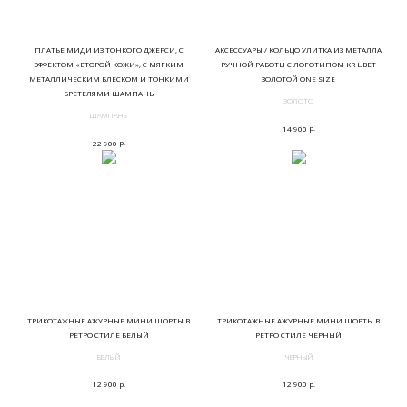
ПЛАТЬЕ МИДИ ИЗ ТОНКОГО ДЖЕРСИ, С
АКСЕССУАРЫ / КОЛЬЦО УЛИТКА ИЗ МЕТАЛЛА
ЭФФЕКТОМ «ВТОРОЙ КОЖИ», С МЯГКИМ
РУЧНОЙ РАБОТЫ С ЛОГОТИПОМ KR ЦВЕТ
МЕТАЛЛИЧЕСКИМ БЛЕСКОМ И ТОНКИМИ
ЗОЛОТОЙ ONE SIZE
БРЕТЕЛЯМИ ШАМПАНЬ
ЗОЛОТО
ШАМПАНЬ
р.
14 900
р.
22 900
ТРИКОТАЖНЫЕ АЖУРНЫЕ МИНИ ШОРТЫ В
ТРИКОТАЖНЫЕ АЖУРНЫЕ МИНИ ШОРТЫ В
РЕТРО СТИЛЕ БЕЛЫЙ
РЕТРО СТИЛЕ ЧЕРНЫЙ
БЕЛЫЙ
ЧЕРНЫЙ
р.
р.
12 900
12 900