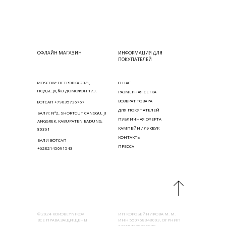
ОФЛАЙН МАГАЗИН
ИНФОРМАЦИЯ ДЛЯ
ПОКУПАТЕЛЕЙ
MOSCOW: ПЕТРОВКА 20/1,
О НАС
ПОДЪЕЗД №3 ДОМОФОН 173.
РАЗМЕРНАЯ СЕТКА
ВОЗВРАТ ТОВАРА
ВОТСАП +79035736767
ДЛЯ ПОКУПАТЕЛЕЙ
БАЛИ: N°2, SHORTCUT CANGGU, JI
ПУБЛИЧНАЯ ОФЕРТА
ANGGREK, KABUPATEN BADUNG,
КАМПЕЙН / ЛУКБУК
80361
КОНТАКТЫ
БАЛИ ВОТСАП
ПРЕССА
+6282145091543
© 2024 KOROBEYNIKOV
ИП КОРОБЕЙНИКОВА М. М.
ВСЕ ПРАВА ЗАЩИЩЕНЫ
ИНН 550768348003, ОГРНИП
323554300076020,