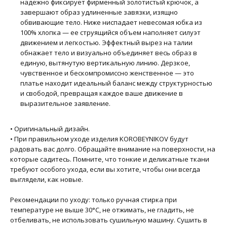
надежно фиксирует фирменный золотистый крючок, а
завершают образ удлиненные завязки, изящно
обвивающие тело. Ниже ниспадает невесомая юбка из
100% хлопка — ее струящийся объем наполняет силуэт
движением и легкостью. Эффектный вырез на талии
обнажает тело и визуально объединяет весь образ в
единую, вытянутую вертикальную линию. Дерзкое,
чувственное и бескомпромиссно женственное — это
платье находит идеальный баланс между структурностью
и свободой, превращая каждое ваше движение в
выразительное заявление.
•⁠ ⁠Оригинальный дизайн.
•⁠ ⁠При правильном уходе изделия KOROBEYNIKOV будут
радовать вас долго. Обращайте внимание на поверхности, на
которые садитесь. Помните, что тонкие и деликатные ткани
требуют особого ухода, если вы хотите, чтобы они всегда
выглядели, как новые.
Рекомендации по уходу: только ручная стирка при
температуре не выше 30°C, не отжимать, не гладить, не
отбеливать, не использовать сушильную машину. Сушить в