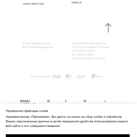
ПРЕССА
+6282145091543
© 2024 KOROBEYNIKOV
ИП КОРОБЕЙНИКОВА М. М.
ВСЕ ПРАВА ЗАЩИЩЕНЫ
ИНН 550768348003, ОГРНИП
323554300076020,
ЮР. АДРЕС: ОМСК,
ул. ЛЮБИНСКАЯ 12-Я, Д. 46
МЕЖДУ-
XS
S
M
L
НАРОДНЫЕ
Управление файлами cookie
БЮСТ (СМ)
80-85
85-90
90-95
95-100
Нажимая кнопку «Принимаю», Вы даете согласие на сбор cookie и обработку
ТАЛИЯ (СМ)
56-61
61-67
67-74
74-80
Ваших персональных данных в целях повышения удобства использования нашего
БЁДРА (СМ)
82-90
90-98
98-106
106-114
веб-сайта и его совершенствования.