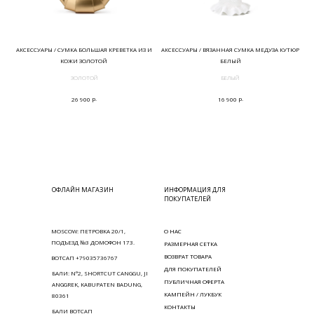
АКСЕССУАРЫ / СУМКА БОЛЬШАЯ КРЕВЕТКА ИЗ И
АКСЕССУАРЫ / ВЯЗАННАЯ СУМКА МЕДУЗА КУТЮР
КОЖИ ЗОЛОТОЙ
БЕЛЫЙ
ЗОЛОТОЙ
БЕЛЫЙ
р.
р.
26 900
16 900
ОФЛАЙН МАГАЗИН
ИНФОРМАЦИЯ ДЛЯ
ПОКУПАТЕЛЕЙ
MOSCOW: ПЕТРОВКА 20/1,
О НАС
ПОДЪЕЗД №3 ДОМОФОН 173.
РАЗМЕРНАЯ СЕТКА
ВОЗВРАТ ТОВАРА
ВОТСАП +79035736767
ДЛЯ ПОКУПАТЕЛЕЙ
БАЛИ: N°2, SHORTCUT CANGGU, JI
ПУБЛИЧНАЯ ОФЕРТА
ANGGREK, KABUPATEN BADUNG,
КАМПЕЙН / ЛУКБУК
80361
КОНТАКТЫ
БАЛИ ВОТСАП