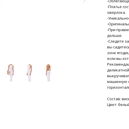
-Облегающе
-Платье со
оверлока.
-Уникально
-Оригиналь
-При прави
дольше.
-Следите за
вы садитес
зоне ягоди
если вы хот
Рекомендац
деликатной 
выкручиват
машинную с
горизонтал
Состав: вис
Цвет: белы