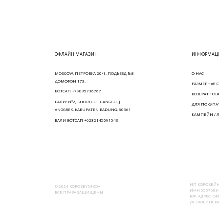
ОФЛАЙН МАГАЗИН
ИНФОРМАЦИ
MOSCOW: ПЕТРОВКА 20/1, ПОДЪЕЗД №3
О НАС
ДОМОФОН 173.
РАЗМЕРНАЯ С
ВОТСАП +79035736767
ВОЗВРАТ ТОВ
БАЛИ: N°2, SHORTCUT CANGGU, JI
ДЛЯ ПОКУПА
ANGGREK, KABUPATEN BADUNG, 80361
КАМПЕЙН / 
БАЛИ ВОТСАП +6282145091543
ИП КОРОБЕЙН
© 2024 KOROBEYNIKOV
ИНН 55076834
ВСЕ ПРАВА ЗАЩИЩЕНЫ
ЮР. АДРЕС: ОМ
ул. ЛЮБИНСКАЯ