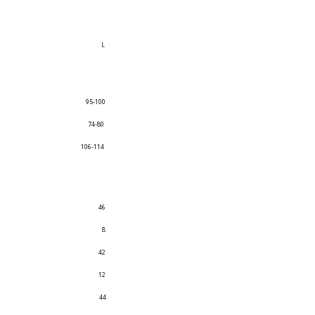
L
95-100
74-80
106-114
46
8
42
12
44