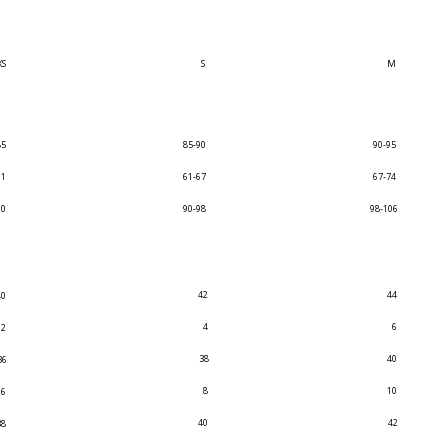
XS
S
M
85
85-90
90-95
61
61-67
67-74
90
90-98
98-106
42
44
40
4
6
2
38
40
36
8
10
6
40
42
38