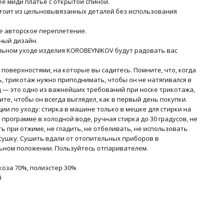
е миди платье с открытой спиной.
стоит из цельновывязанных деталей без использования
е авторское переплетение.
ный дизайн.
льном уходе изделия KOROBEYNIKOV будут радовать вас
 поверхностями, на которые вы садитесь. Помните, что, когда
ь, трикотаж нужно приподнимать, чтобы он не натягивался в
ц — это одно из важнейших требований при носке трикотажа,
ите, чтобы он всегда выглядел, как в первый день покупки.
ии по уходу: стирка в машине только в мешке для стирки на
программе в холодной воде, ручная стирка до 30 градусов, не
ь при отжиме, не гладить, не отбеливать, не использовать
ушку. Сушить вдали от отопительных приборов в
ьном положении. Пользуйтесь отпаривателем.
коза 70%, полиэстер 30%
й