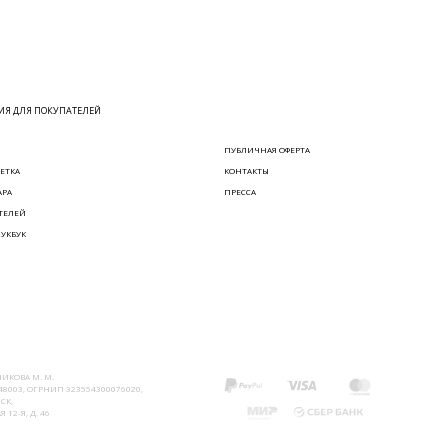
Я ДЛЯ ПОКУПАТЕЛЕЙ
ПУБЛИЧНАЯ ОФЕРТА
ЕТКА
КОНТАКТЫ
АРА
ПРЕССА
ТЕЛЕЙ
ЛУКБУК
ИКОВА М. М.
8003, ОГРНИП 323554300076020,
СК,
 12-Я, Д. 46