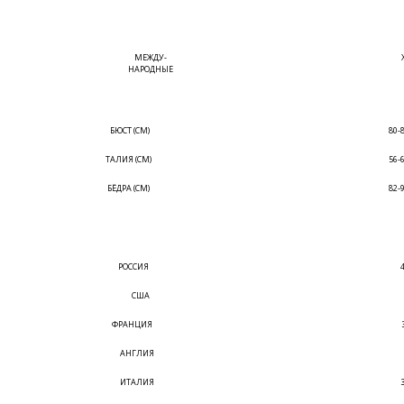
МЕЖДУ-
НАРОДНЫЕ
БЮСТ (СМ)
80-
ТАЛИЯ (СМ)
56-
БЁДРА (СМ)
82-
РОССИЯ
США
ФРАНЦИЯ
АНГЛИЯ
ИТАЛИЯ