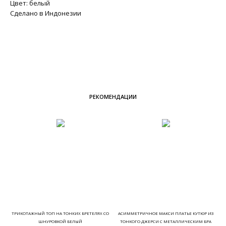
Цвет: белый
Сделано в Индонезии
РЕКОМЕНДАЦИИ
ТРИКОТАЖНЫЙ ТОП НА ТОНКИХ БРЕТЕЛЯХ СО
АСИММЕТРИЧНОЕ МАКСИ ПЛАТЬЕ КУТЮР ИЗ
ШНУРОВКОЙ БЕЛЫЙ
ТОНКОГО ДЖЕРСИ С МЕТАЛЛИЧЕСКИМ БРА