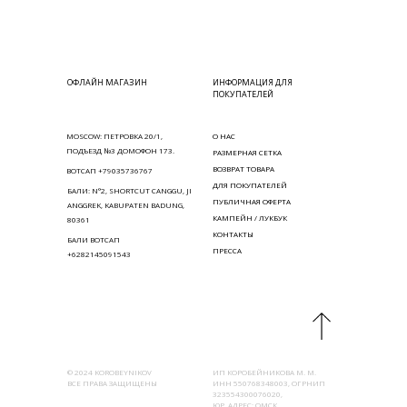
ОФЛАЙН МАГАЗИН
ИНФОРМАЦИЯ ДЛЯ
ПОКУПАТЕЛЕЙ
MOSCOW: ПЕТРОВКА 20/1,
О НАС
ПОДЪЕЗД №3 ДОМОФОН 173.
РАЗМЕРНАЯ СЕТКА
ВОЗВРАТ ТОВАРА
ВОТСАП +79035736767
ДЛЯ ПОКУПАТЕЛЕЙ
БАЛИ: N°2, SHORTCUT CANGGU, JI
ПУБЛИЧНАЯ ОФЕРТА
ANGGREK, KABUPATEN BADUNG,
КАМПЕЙН / ЛУКБУК
80361
КОНТАКТЫ
БАЛИ ВОТСАП
ПРЕССА
+6282145091543
© 2024 KOROBEYNIKOV
ИП КОРОБЕЙНИКОВА М. М.
ВСЕ ПРАВА ЗАЩИЩЕНЫ
ИНН 550768348003, ОГРНИП
323554300076020,
ЮР. АДРЕС: ОМСК,