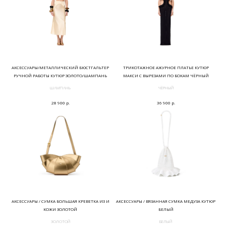
АКСЕССУАРЫ/МЕТАЛЛИЧЕСКИЙ БЮСТГАЛЬТЕР
ТРИКОТАЖНОЕ АЖУРНОЕ ПЛАТЬЕ КУТЮР
РУЧНОЙ РАБОТЫ КУТЮР ЗОЛОТО/ШАМПАНЬ
МАКСИ С ВЫРЕЗАМИ ПО БОКАМ ЧЁРНЫЙ
ШАМПАНЬ
ЧЁРНЫЙ
р.
р.
28 900
36 900
АКСЕССУАРЫ / СУМКА БОЛЬШАЯ КРЕВЕТКА ИЗ И
АКСЕССУАРЫ / ВЯЗАННАЯ СУМКА МЕДУЗА КУТЮР
КОЖИ ЗОЛОТОЙ
БЕЛЫЙ
ЗОЛОТОЙ
БЕЛЫЙ