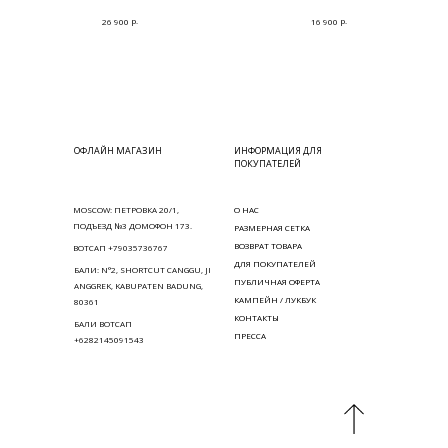
р.
р.
26 900
16 900
ОФЛАЙН МАГАЗИН
ИНФОРМАЦИЯ ДЛЯ
ПОКУПАТЕЛЕЙ
MOSCOW: ПЕТРОВКА 20/1,
О НАС
ПОДЪЕЗД №3 ДОМОФОН 173.
РАЗМЕРНАЯ СЕТКА
ВОЗВРАТ ТОВАРА
ВОТСАП +79035736767
ДЛЯ ПОКУПАТЕЛЕЙ
БАЛИ: N°2, SHORTCUT CANGGU, JI
ПУБЛИЧНАЯ ОФЕРТА
ANGGREK, KABUPATEN BADUNG,
КАМПЕЙН / ЛУКБУК
80361
КОНТАКТЫ
БАЛИ ВОТСАП
ПРЕССА
+6282145091543