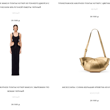
 МАКСИ ПЛАТЬЕ КУТЮР ИЗ ТОНКОГО ДЖЕРСИ С
ТРИКОТАЖНОЕ АЖУРНОЕ ПЛАТЬЕ КУТЮР С ЦВЕТА
ЧЕСКИМ БРА РУЧНОЙ РАБОТЫ ЧЁРНЫЙ
БЕЛЫЙ
ЧЁРНЫЙ
р.
36 900
р.
39 900
ЖУРНОЕ ПЛАТЬЕ КУТЮР МАКСИ С ВЫРЕЗАМИ ПО
АКСЕССУАРЫ / СУМКА БОЛЬШАЯ КРЕВЕТКА ИЗ 
БОКАМ ЧЁРНЫЙ
ЗОЛОТОЙ
ЧЁРНЫЙ
р.
26 900
р.
36 900