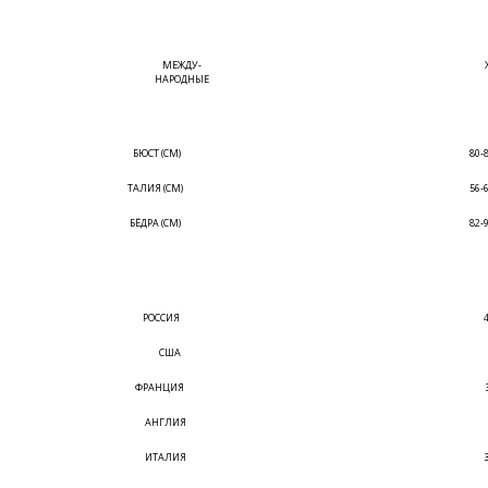
МЕЖДУ-
НАРОДНЫЕ
БЮСТ (СМ)
80-
ТАЛИЯ (СМ)
56-
БЁДРА (СМ)
82-
РОССИЯ
США
ФРАНЦИЯ
АНГЛИЯ
ИТАЛИЯ