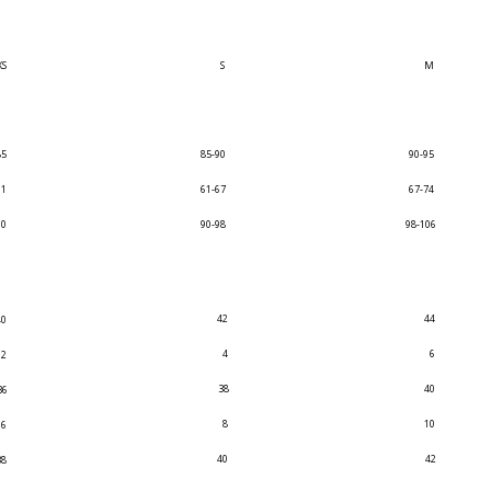
XS
S
M
85
85-90
90-95
61
61-67
67-74
90
90-98
98-106
42
44
40
4
6
2
38
40
36
8
10
6
40
42
38