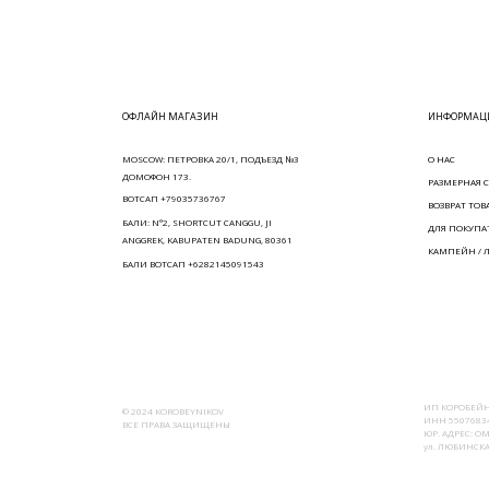
ОФЛАЙН МАГАЗИН
ИНФОРМАЦИ
MOSCOW: ПЕТРОВКА 20/1, ПОДЪЕЗД №3
О НАС
ДОМОФОН 173.
РАЗМЕРНАЯ С
ВОТСАП +79035736767
ВОЗВРАТ ТОВ
БАЛИ: N°2, SHORTCUT CANGGU, JI
ДЛЯ ПОКУПА
ANGGREK, KABUPATEN BADUNG, 80361
КАМПЕЙН / 
БАЛИ ВОТСАП +6282145091543
ИП КОРОБЕЙН
© 2024 KOROBEYNIKOV
ИНН 55076834
ВСЕ ПРАВА ЗАЩИЩЕНЫ
ЮР. АДРЕС: ОМ
ул. ЛЮБИНСКАЯ