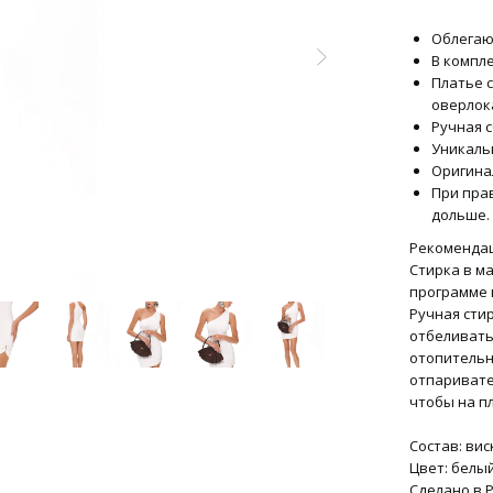
Облегаю
В компл
Платье 
оверлок
Ручная с
Уникаль
Оригина
При пра
дольше.
Рекомендац
Стирка в м
программе 
Ручная стир
отбеливать
отопительн
отпаривате
чтобы на п
Состав: вис
Цвет: белы
Сделано в 