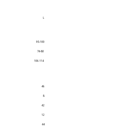
L
95-100
74-80
106-114
46
8
42
12
44