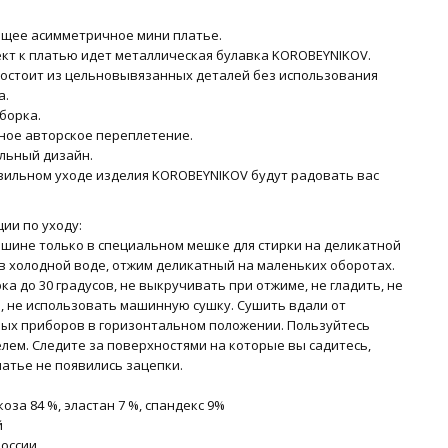
щее асимметричное мини платье.
ект к платью идет металлическая булавка KOROBEYNIKOV.
состоит из цельновывязанных деталей без использования
а.
борка.
ное авторское переплетение.
льный дизайн.
вильном уходе изделия KOROBEYNIKOV будут радовать вас
ии по уходу:
ашине только в специальном мешке для стирки на деликатной
в холодной воде, отжим деликатный на маленьких оборотах.
ка до 30 градусов, не выкручивать при отжиме, не гладить, не
, не использовать машинную сушку. Сушить вдали от
ых приборов в горизонтальном положении. Пользуйтесь
лем. Следите за поверхностями на которые вы садитесь,
латье не появились зацепки.
коза 84 %, эластан 7 %, спандекс 9%
й
России