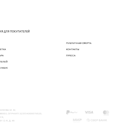
Я ДЛЯ ПОКУПАТЕЛЕЙ
ПУБЛИЧНАЯ ОФЕРТА
ЕТКА
КОНТАКТЫ
АРА
ПРЕССА
ТЕЛЕЙ
ЛУКБУК
ИКОВА М. М.
8003, ОГРНИП 323554300076020,
СК,
 12-Я, Д. 46