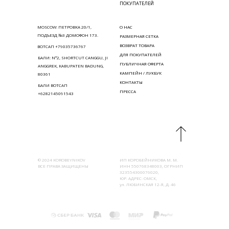
ПОКУПАТЕЛЕЙ
MOSCOW: ПЕТРОВКА 20/1,
О НАС
ПОДЪЕЗД №3 ДОМОФОН 173.
РАЗМЕРНАЯ СЕТКА
ВОЗВРАТ ТОВАРА
ВОТСАП +79035736767
ДЛЯ ПОКУПАТЕЛЕЙ
БАЛИ: N°2, SHORTCUT CANGGU, JI
ПУБЛИЧНАЯ ОФЕРТА
ANGGREK, KABUPATEN BADUNG,
КАМПЕЙН / ЛУКБУК
80361
КОНТАКТЫ
БАЛИ ВОТСАП
ПРЕССА
+6282145091543
© 2024 KOROBEYNIKOV
ИП КОРОБЕЙНИКОВА М. М.
ВСЕ ПРАВА ЗАЩИЩЕНЫ
ИНН 550768348003, ОГРНИП
323554300076020,
ЮР. АДРЕС: ОМСК,
ул. ЛЮБИНСКАЯ 12-Я, Д. 46