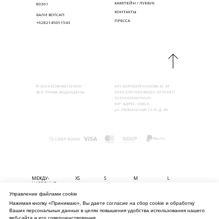
КАМПЕЙН / ЛУКБУК
80361
КОНТАКТЫ
БАЛИ ВОТСАП
ПРЕССА
+6282145091543
© 2024 KOROBEYNIKOV
ИП КОРОБЕЙНИКОВА М. М.
ВСЕ ПРАВА ЗАЩИЩЕНЫ
ИНН 550768348003, ОГРНИП
323554300076020,
ЮР. АДРЕС: ОМСК,
ул. ЛЮБИНСКАЯ 12-Я, Д. 46
МЕЖДУ-
XS
S
M
L
НАРОДНЫЕ
Управление файлами cookie
БЮСТ (СМ)
80-85
85-90
90-95
95-100
Нажимая кнопку «Принимаю», Вы даете согласие на сбор cookie и обработку
ТАЛИЯ (СМ)
56-61
61-67
67-74
74-80
Ваших персональных данных в целях повышения удобства использования нашего
БЁДРА (СМ)
82-90
90-98
98-106
106-114
веб-сайта и его совершенствования.