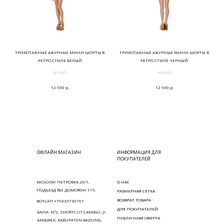
ТРИКОТАЖНЫЕ АЖУРНЫЕ МИНИ ШОРТЫ В
ТРИКОТАЖНЫЕ АЖУРНЫЕ МИНИ ШОРТЫ В
РЕТРО СТИЛЕ БЕЛЫЙ
РЕТРО СТИЛЕ ЧЕРНЫЙ
БЕЛЫЙ
ЧЕРНЫЙ
р.
р.
12 900
12 900
ОФЛАЙН МАГАЗИН
ИНФОРМАЦИЯ ДЛЯ
ПОКУПАТЕЛЕЙ
MOSCOW: ПЕТРОВКА 20/1,
О НАС
ПОДЪЕЗД №3 ДОМОФОН 173.
РАЗМЕРНАЯ СЕТКА
ВОЗВРАТ ТОВАРА
ВОТСАП +79035736767
ДЛЯ ПОКУПАТЕЛЕЙ
БАЛИ: N°2, SHORTCUT CANGGU, JI
ПУБЛИЧНАЯ ОФЕРТА
ANGGREK, KABUPATEN BADUNG,