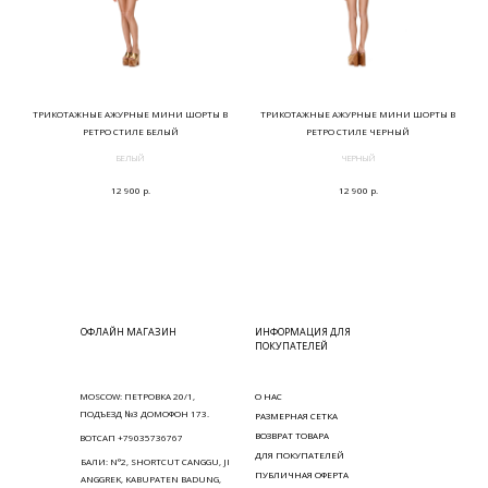
ТРИКОТАЖНЫЕ АЖУРНЫЕ МИНИ ШОРТЫ В
ТРИКОТАЖНЫЕ АЖУРНЫЕ МИНИ ШОРТЫ В
РЕТРО СТИЛЕ БЕЛЫЙ
РЕТРО СТИЛЕ ЧЕРНЫЙ
БЕЛЫЙ
ЧЕРНЫЙ
р.
р.
12 900
12 900
ОФЛАЙН МАГАЗИН
ИНФОРМАЦИЯ ДЛЯ
ПОКУПАТЕЛЕЙ
MOSCOW: ПЕТРОВКА 20/1,
О НАС
ПОДЪЕЗД №3 ДОМОФОН 173.
РАЗМЕРНАЯ СЕТКА
ВОЗВРАТ ТОВАРА
ВОТСАП +79035736767
ДЛЯ ПОКУПАТЕЛЕЙ
БАЛИ: N°2, SHORTCUT CANGGU, JI
ПУБЛИЧНАЯ ОФЕРТА
ANGGREK, KABUPATEN BADUNG,