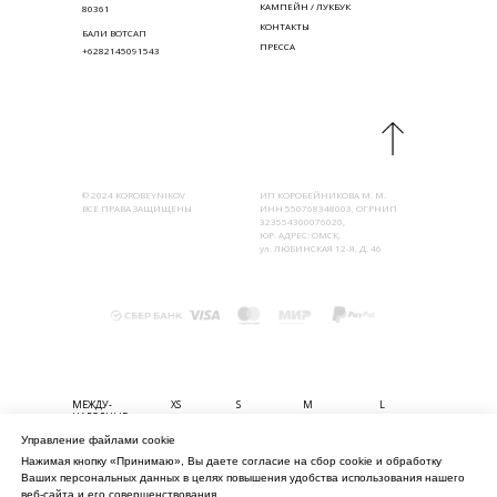
КАМПЕЙН / ЛУКБУК
80361
КОНТАКТЫ
БАЛИ ВОТСАП
ПРЕССА
+6282145091543
© 2024 KOROBEYNIKOV
ИП КОРОБЕЙНИКОВА М. М.
ВСЕ ПРАВА ЗАЩИЩЕНЫ
ИНН 550768348003, ОГРНИП
323554300076020,
ЮР. АДРЕС: ОМСК,
ул. ЛЮБИНСКАЯ 12-Я, Д. 46
МЕЖДУ-
XS
S
M
L
НАРОДНЫЕ
Управление файлами cookie
БЮСТ (СМ)
80-85
85-90
90-95
95-100
Нажимая кнопку «Принимаю», Вы даете согласие на сбор cookie и обработку
ТАЛИЯ (СМ)
56-61
61-67
67-74
74-80
Ваших персональных данных в целях повышения удобства использования нашего
БЁДРА (СМ)
82-90
90-98
98-106
106-114
веб-сайта и его совершенствования.