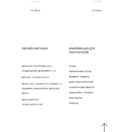
БЕЛЫЙ
ЧЕРНЫЙ
р.
р.
12 900
12 900
ОФЛАЙН МАГАЗИН
ИНФОРМАЦИЯ ДЛЯ
ПОКУПАТЕЛЕЙ
MOSCOW: ПЕТРОВКА 20/1,
О НАС
ПОДЪЕЗД №3 ДОМОФОН 173.
РАЗМЕРНАЯ СЕТКА
ВОЗВРАТ ТОВАРА
ВОТСАП +79035736767
ДЛЯ ПОКУПАТЕЛЕЙ
БАЛИ: N°2, SHORTCUT CANGGU, JI
ПУБЛИЧНАЯ ОФЕРТА
ANGGREK, KABUPATEN BADUNG,
КАМПЕЙН / ЛУКБУК
80361
КОНТАКТЫ
БАЛИ ВОТСАП
ПРЕССА
+6282145091543