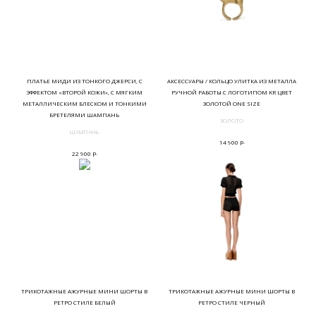
ПЛАТЬЕ МИДИ ИЗ ТОНКОГО ДЖЕРСИ, С
АКСЕССУАРЫ / КОЛЬЦО УЛИТКА ИЗ МЕТАЛЛА
ЭФФЕКТОМ «ВТОРОЙ КОЖИ», С МЯГКИМ
РУЧНОЙ РАБОТЫ С ЛОГОТИПОМ KR ЦВЕТ
МЕТАЛЛИЧЕСКИМ БЛЕСКОМ И ТОНКИМИ
ЗОЛОТОЙ ONE SIZE
БРЕТЕЛЯМИ ШАМПАНЬ
ЗОЛОТО
ШАМПАНЬ
р.
14 900
р.
22 900
ТРИКОТАЖНЫЕ АЖУРНЫЕ МИНИ ШОРТЫ В
ТРИКОТАЖНЫЕ АЖУРНЫЕ МИНИ ШОРТЫ В
РЕТРО СТИЛЕ БЕЛЫЙ
РЕТРО СТИЛЕ ЧЕРНЫЙ