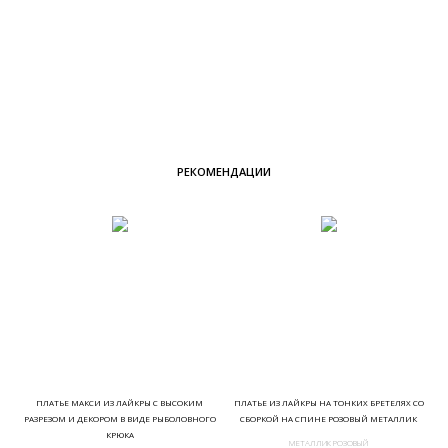
РЕКОМЕНДАЦИИ
ПЛАТЬЕ МАКСИ ИЗ ЛАЙКРЫ С ВЫСОКИМ
ПЛАТЬЕ ИЗ ЛАЙКРЫ НА ТОНКИХ БРЕТЕЛЯХ СО
РАЗРЕЗОМ И ДЕКОРОМ В ВИДЕ РЫБОЛОВНОГО
СБОРКОЙ НА СПИНЕ РОЗОВЫЙ МЕТАЛЛИК
КРЮКА
МЕТАЛЛИК РОЗОВЫЙ