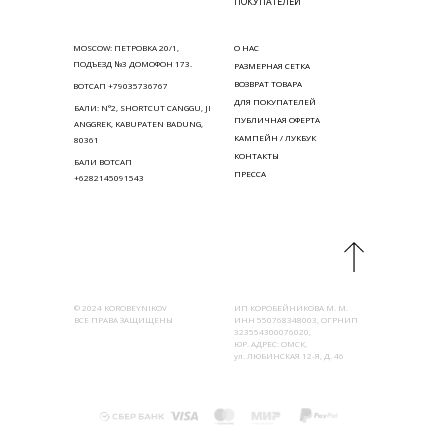
ПОКУПАТЕЛЕЙ
MOSCOW: ПЕТРОВКА 20/1,
О НАС
ПОДЪЕЗД №3 ДОМОФОН 173.
РАЗМЕРНАЯ СЕТКА
ВОЗВРАТ ТОВАРА
ВОТСАП +79035736767
ДЛЯ ПОКУПАТЕЛЕЙ
БАЛИ: N°2, SHORTCUT CANGGU, JI
ПУБЛИЧНАЯ ОФЕРТА
ANGGREK, KABUPATEN BADUNG,
КАМПЕЙН / ЛУКБУК
80361
КОНТАКТЫ
БАЛИ ВОТСАП
ПРЕССА
+6282145091543
© 2024 KOROBEYNIKOV
ИП КОРОБЕЙНИКОВА М. М.
ВСЕ ПРАВА ЗАЩИЩЕНЫ
ИНН 550768348003, ОГРНИП
323554300076020,
ЮР. АДРЕС: ОМСК,
ул. ЛЮБИНСКАЯ 12-Я, Д. 46