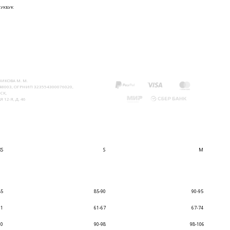
ЛУКБУК
ИКОВА М. М.
8003, ОГРНИП 323554300076020,
СК,
 12-Я, Д. 46
XS
S
M
85
85-90
90-95
61
61-67
67-74
90
90-98
98-106