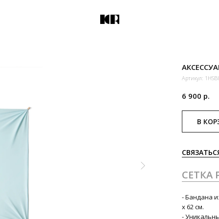
АКСЕССУА
Артикул:
1HSB
6 900
р.
В КОР
СВЯЗАТЬС
СЕТКА 
- Бандана 
х 62 см.
- Уникальн