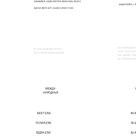
ANGGREK, KABUPATEN BADUNG, 80361
КАМПЕЙН / 
БАЛИ ВОТСАП +6282145091543
ИП КОРОБЕЙН
© 2024 KOROBEYNIKOV
ИНН 55076834
ВСЕ ПРАВА ЗАЩИЩЕНЫ
ЮР. АДРЕС: ОМ
ул. ЛЮБИНСКАЯ
МЕЖДУ-
НАРОДНЫЕ
БЮСТ (СМ)
80-
ТАЛИЯ (СМ)
56-
БЁДРА (СМ)
82-