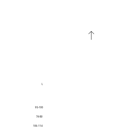
L
95-100
74-80
106-114