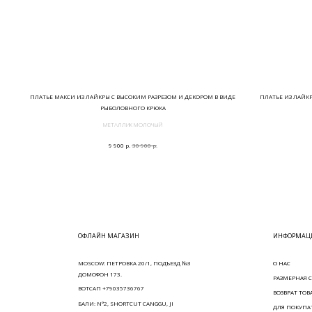
ПЛАТЬЕ МАКСИ ИЗ ЛАЙКРЫ С ВЫСОКИМ РАЗРЕЗОМ И ДЕКОРОМ В ВИДЕ
ПЛАТЬЕ ИЗ ЛАЙК
РЫБОЛОВНОГО КРЮКА
МЕТАЛЛИК МОЛОЧЫЙ
р.
р.
9 900
30 900
ОФЛАЙН МАГАЗИН
ИНФОРМАЦИ
MOSCOW: ПЕТРОВКА 20/1, ПОДЪЕЗД №3
О НАС
ДОМОФОН 173.
РАЗМЕРНАЯ С
ВОТСАП +79035736767
ВОЗВРАТ ТОВ
БАЛИ: N°2, SHORTCUT CANGGU, JI
ДЛЯ ПОКУПА