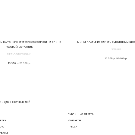
РЫ НА ТОНКИХ БРЕТЕЛЯХ СО СБОРКОЙ НА СПИНЕ
МИНИ ПЛАТЬЕ ИЗ ЛАЙКРЫ С ДЛИННЫМ ШЛ
РОЗОВЫЙ МЕТАЛЛИК
ЧЕРНЫЙ
МЕТАЛЛИК РОЗОВЫЙ
р.
р.
16 900
30 900
р.
р.
19 900
29 900
Я ДЛЯ ПОКУПАТЕЛЕЙ
ПУБЛИЧНАЯ ОФЕРТА
ЕТКА
КОНТАКТЫ
АРА
ПРЕССА
ТЕЛЕЙ