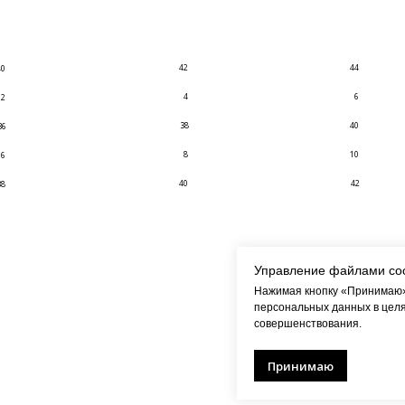
42
44
40
4
6
2
38
40
36
8
10
6
40
42
38
Управление файлами co
Нажимая кнопку «Принимаю»,
персональных данных в целя
совершенствования.
Принимаю