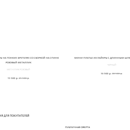
РЫ НА ТОНКИХ БРЕТЕЛЯХ СО СБОРКОЙ НА СПИНЕ
МИНИ ПЛАТЬЕ ИЗ ЛАЙКРЫ С ДЛИННЫМ ШЛ
РОЗОВЫЙ МЕТАЛЛИК
ЧЕРНЫЙ
МЕТАЛЛИК РОЗОВЫЙ
р.
р.
16 900
30 900
р.
р.
19 900
29 900
Я ДЛЯ ПОКУПАТЕЛЕЙ
ПУБЛИЧНАЯ ОФЕРТА