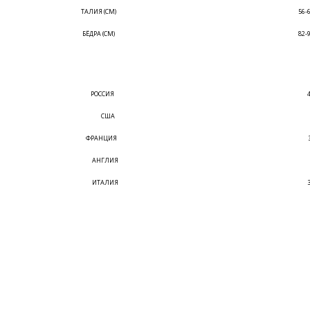
ТАЛИЯ (СМ)
56-
БЁДРА (СМ)
82-
РОССИЯ
США
ФРАНЦИЯ
АНГЛИЯ
ИТАЛИЯ