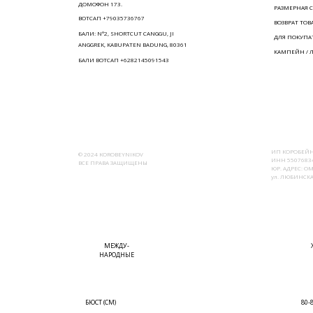
ДОМОФОН 173.
РАЗМЕРНАЯ С
ВОТСАП +79035736767
ВОЗВРАТ ТОВ
БАЛИ: N°2, SHORTCUT CANGGU, JI
ДЛЯ ПОКУПА
ANGGREK, KABUPATEN BADUNG, 80361
КАМПЕЙН / 
БАЛИ ВОТСАП +6282145091543
ИП КОРОБЕЙН
© 2024 KOROBEYNIKOV
ИНН 55076834
ВСЕ ПРАВА ЗАЩИЩЕНЫ
ЮР. АДРЕС: ОМ
ул. ЛЮБИНСКАЯ
МЕЖДУ-
НАРОДНЫЕ
БЮСТ (СМ)
80-