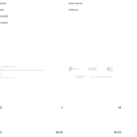
ЕТКА
КОНТАКТЫ
АРА
ПРЕССА
ТЕЛЕЙ
ЛУКБУК
ИКОВА М. М.
8003, ОГРНИП 323554300076020,
СК,
 12-Я, Д. 46
XS
S
M
85
85-90
90-95