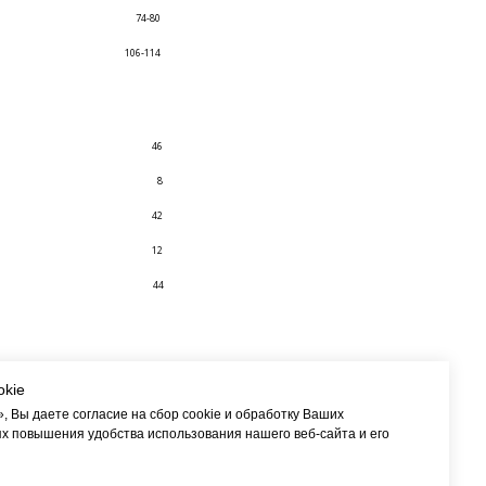
74-80
106-114
46
8
42
12
44
okie
 Вы даете согласие на сбор cookie и обработку Ваших
х повышения удобства использования нашего веб-сайта и его