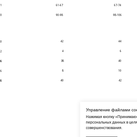
61
61-67
67-74
90
90-98
98-106
42
44
40
4
6
2
38
40
36
8
10
6
40
42
38
Управление файлами co
Нажимая кнопку «Принимаю»,
персональных данных в целя
совершенствования.