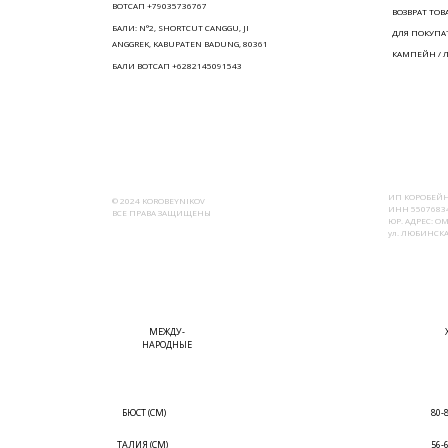
ВОТСАП +79035736767
ВОЗВРАТ ТОВ
БАЛИ: N°2, SHORTCUT CANGGU, JI
ДЛЯ ПОКУПА
ANGGREK, KABUPATEN BADUNG, 80361
КАМПЕЙН / 
БАЛИ ВОТСАП +6282145091543
ИП КОРОБЕЙН
© 2024 KOROBEYNIKOV
ИНН 55076834
ВСЕ ПРАВА ЗАЩИЩЕНЫ
ЮР. АДРЕС: ОМ
ул. ЛЮБИНСКАЯ
МЕЖДУ-
НАРОДНЫЕ
БЮСТ (СМ)
80-
ТАЛИЯ (СМ)
56-