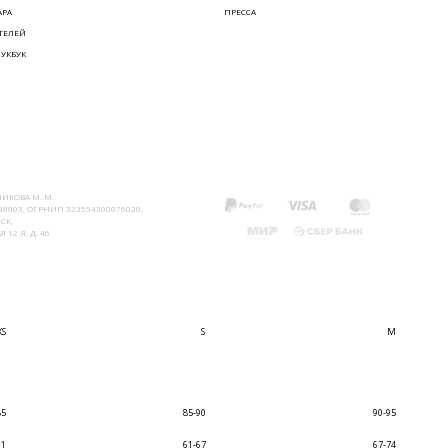
АРА
ПРЕССА
ТЕЛЕЙ
ЛУКБУК
ИКОВА М. М.
8003, ОГРНИП 323554300076020,
СК,
 12-Я, Д. 46
XS
S
M
85
85-90
90-95
61
61-67
67-74