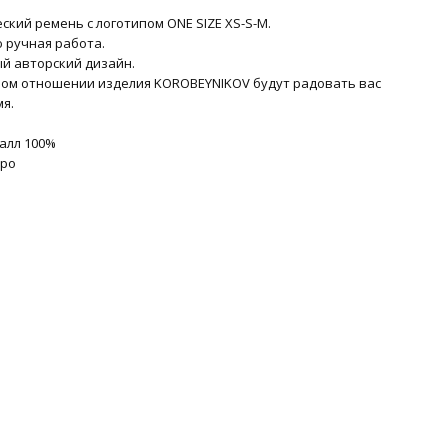
ский ремень с логотипом ONE SIZE XS-S-M.
ю ручная работа.
ый авторский дизайн.
ом отношении изделия KOROBEYNIKOV будут радовать вас
мя.
талл 100%
бро