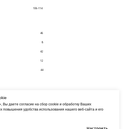
106-114
46
8
42
12
44
okie
 Вы даете согласие на сбор cookie и обработку Ваших
х повышения удобства использования нашего веб-сайта и его
Настроить