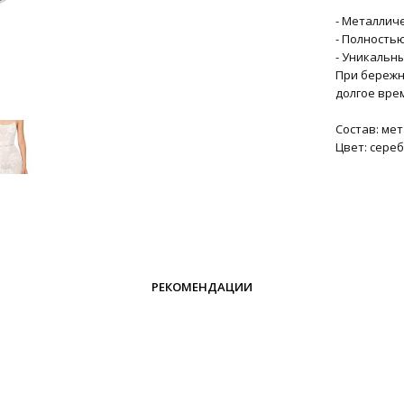
- Металличе
- Полность
- Уникальн
При бережн
долгое вре
Состав: ме
Цвет: сере
РЕКОМЕНДАЦИИ