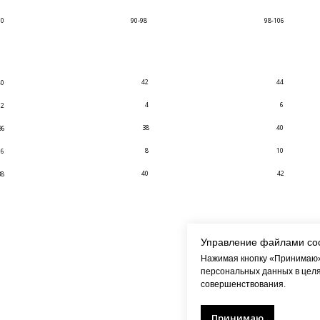
90
90-98
98-106
42
44
40
4
6
2
38
40
36
8
10
6
40
42
38
Управление файлами co
Нажимая кнопку «Принимаю»,
персональных данных в целя
совершенствования.
Принимаю