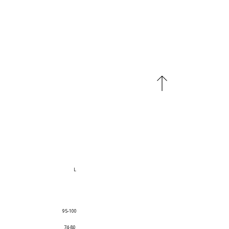
L
95-100
74-80