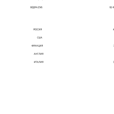
БЁДРА (СМ)
82-
РОССИЯ
США
ФРАНЦИЯ
АНГЛИЯ
ИТАЛИЯ