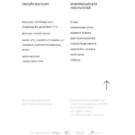
ОФЛАЙН МАГАЗИН
ИНФОРМАЦИЯ ДЛЯ
ПОКУПАТЕЛЕЙ
MOSCOW: ПЕТРОВКА 20/1,
О НАС
ПОДЪЕЗД №3 ДОМОФОН 173.
РАЗМЕРНАЯ СЕТКА
ВОЗВРАТ ТОВАРА
ВОТСАП +79035736767
ДЛЯ ПОКУПАТЕЛЕЙ
БАЛИ: N°2, SHORTCUT CANGGU, JI
ПУБЛИЧНАЯ ОФЕРТА
ANGGREK, KABUPATEN BADUNG,
КАМПЕЙН / ЛУКБУК
80361
КОНТАКТЫ
БАЛИ ВОТСАП
ПРЕССА
+6282145091543
© 2024 KOROBEYNIKOV
ИП КОРОБЕЙНИКОВА М. М.
ВСЕ ПРАВА ЗАЩИЩЕНЫ
ИНН 550768348003, ОГРНИП
323554300076020,
ЮР. АДРЕС: ОМСК,
ул. ЛЮБИНСКАЯ 12-Я, Д. 46